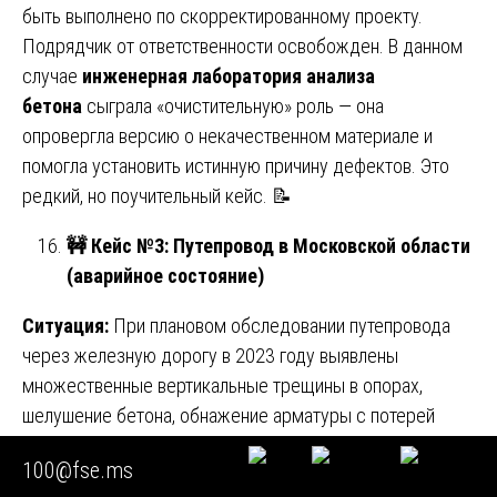
быть выполнено по скорректированному проекту.
Подрядчик от ответственности освобожден. В данном
случае
инженерная лаборатория анализа
бетона
сыграла «очистительную» роль — она
опровергла версию о некачественном материале и
помогла установить истинную причину дефектов. Это
редкий, но поучительный кейс. 📝
🚧
Кейс №3: Путепровод в Московской области
(аварийное состояние)
Ситуация:
При плановом обследовании путепровода
через железную дорогу в 2023 году выявлены
множественные вертикальные трещины в опорах,
шелушение бетона, обнажение арматуры с потерей
сечения до 40%. Мост построен в 1995 году,
100@fse.ms
капитальный ремонт — в 2010 году. Заказчик