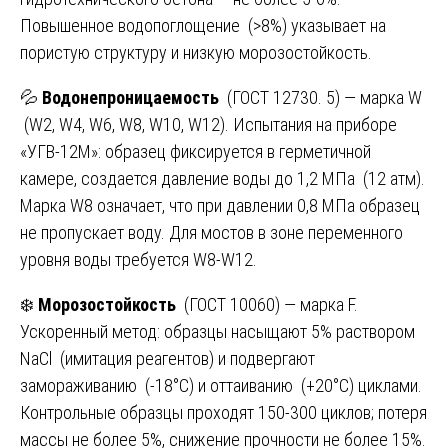
Повышенное водопоглощение (>8%) указывает на
пористую структуру и низкую морозостойкость.
💦
Водонепроницаемость
(ГОСТ 12730. 5) — марка W
(W2, W4, W6, W8, W10, W12). Испытания на приборе
«УГВ-12М»: образец фиксируется в герметичной
камере, создается давление воды до 1,2 МПа (12 атм).
Марка W8 означает, что при давлении 0,8 МПа образец
не пропускает воду. Для мостов в зоне переменного
уровня воды требуется W8-W12.
❄️
Морозостойкость
(ГОСТ 10060) — марка F.
Ускоренный метод: образцы насыщают 5% раствором
NaCl (имитация реагентов) и подвергают
замораживанию (-18°C) и оттаиванию (+20°C) циклами.
Контрольные образцы проходят 150-300 циклов; потеря
массы не более 5%, снижение прочности не более 15%.