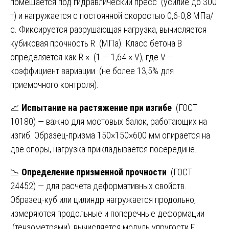
помещается под гидравлический пресс (усилие до 300
т) и нагружается с постоянной скоростью 0,6-0,8 МПа/
с. Фиксируется разрушающая нагрузка, вычисляется
кубиковая прочность R (МПа). Класс бетона В
определяется как R × (1 — 1,64 × V), где V —
коэффициент вариации (не более 13,5% для
приемочного контроля).
📈
Испытание на растяжение при изгибе
(ГОСТ
10180) — важно для мостовых балок, работающих на
изгиб. Образец-призма 150×150×600 мм опирается на
две опоры, нагрузка прикладывается посередине.
📉
Определение призменной прочности
(ГОСТ
24452) — для расчета деформативных свойств.
Образец-куб или цилиндр нагружается продольно,
измеряются продольные и поперечные деформации
(тензометрами), вычисляется модуль упругости E