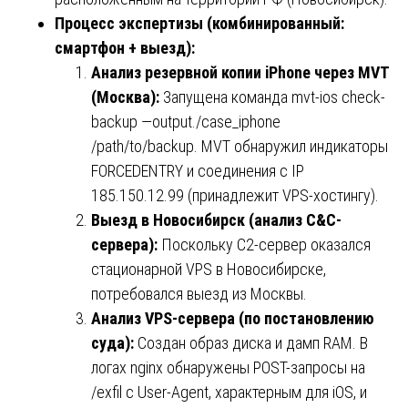
Процесс экспертизы (комбинированный:
смартфон + выезд):
Анализ резервной копии iPhone через MVT
(Москва):
Запущена команда mvt-ios check-
backup —output./case_iphone
/path/to/backup. MVT обнаружил индикаторы
FORCEDENTRY и соединения с IP
185.150.12.99 (принадлежит VPS-хостингу).
Выезд в Новосибирск (анализ C&C-
сервера):
Поскольку C2-сервер оказался
стационарной VPS в Новосибирске,
потребовался выезд из Москвы.
Анализ VPS-сервера (по постановлению
суда):
Создан образ диска и дамп RAM. В
логах nginx обнаружены POST-запросы на
/exfil с User-Agent, характерным для iOS, и