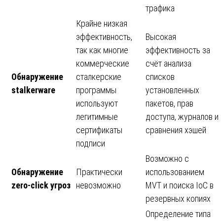
трафика
Крайне низкая
эффективность,
Высокая
так как многие
эффективность за
коммерческие
счёт анализа
Обнаружение
сталкерские
списков
stalkerware
программы
установленных
используют
пакетов, прав
легитимные
доступа, журналов и
сертификаты
сравнения хэшей
подписи
Возможно с
Обнаружение
Практически
использованием
zero-click угроз
невозможно
MVT и поиска IoC в
резервных копиях
Определение типа