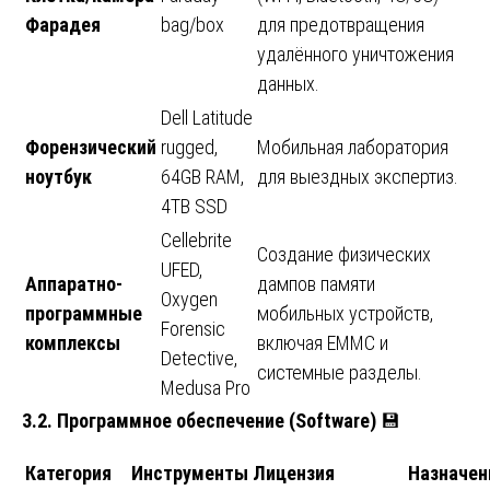
Фарадея
bag/box
для предотвращения
удалённого уничтожения
данных.
Dell Latitude
Форензический
rugged,
Мобильная лаборатория
ноутбук
64GB RAM,
для выездных экспертиз.
4TB SSD
Cellebrite
Создание физических
UFED,
Аппаратно-
дампов памяти
Oxygen
программные
мобильных устройств,
Forensic
комплексы
включая EMMC и
Detective,
системные разделы.
Medusa Pro
3.2. Программное обеспечение (Software)
💾
Категория
Инструменты
Лицензия
Назначен