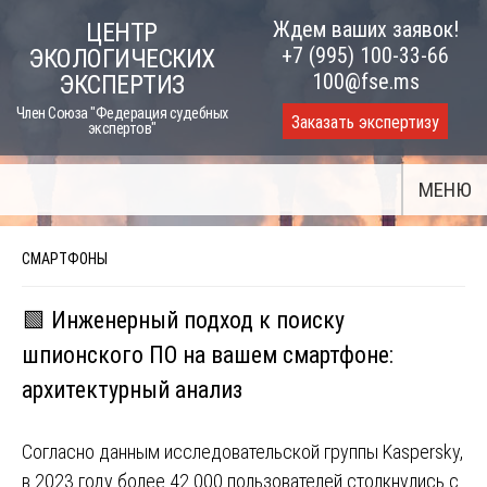
Skip
Ждем ваших заявок!
ЦЕНТР
to
+7 (995) 100-33-66
ЭКОЛОГИЧЕСКИХ
content
100@fse.ms
ЭКСПЕРТИЗ
Член Союза "Федерация судебных
Заказать экспертизу
экспертов"
МЕНЮ
СМАРТФОНЫ
🟩 Инженерный подход к поиску
шпионского ПО на вашем смартфоне:
архитектурный анализ
Согласно данным исследовательской группы Kaspersky,
в 2023 году более 42 000 пользователей столкнулись с