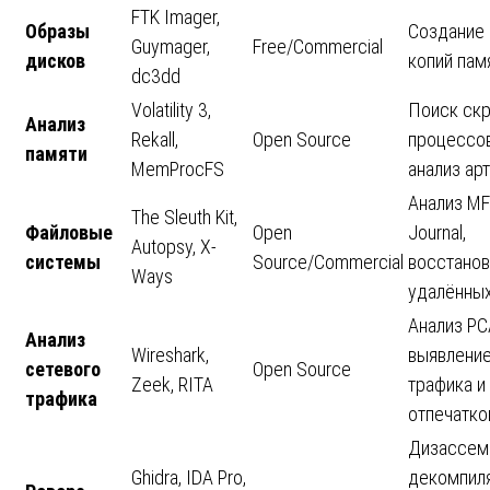
FTK Imager,
Образы
Создание
Guymager,
Free/Commercial
дисков
копий пам
dc3dd
Volatility 3,
Поиск ск
Анализ
Rekall,
Open Source
процессов
памяти
MemProcFS
анализ ар
Анализ MF
The Sleuth Kit,
Файловые
Open
Journal,
Autopsy, X-
системы
Source/Commercial
восстано
Ways
удалённых
Анализ PC
Анализ
Wireshark,
выявление
сетевого
Open Source
Zeek, RITA
трафика и
трафика
отпечатко
Дизассем
Ghidra, IDA Pro,
декомпил