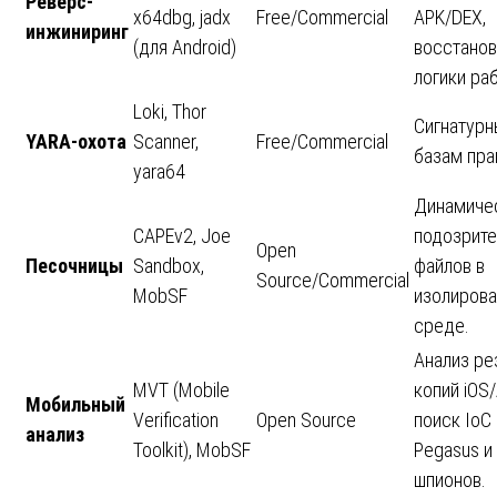
Реверс-
x64dbg, jadx
Free/Commercial
APK/DEX,
инжиниринг
(для Android)
восстано
логики ра
Loki, Thor
Сигнатурн
YARA-охота
Scanner,
Free/Commercial
базам пра
yara64
Динамичес
CAPEv2, Joe
подозрит
Open
Песочницы
Sandbox,
файлов в
Source/Commercial
MobSF
изолирова
среде.
Анализ ре
MVT (Mobile
копий iOS/
Мобильный
Verification
Open Source
поиск IoC
анализ
Toolkit), MobSF
Pegasus и
шпионов.