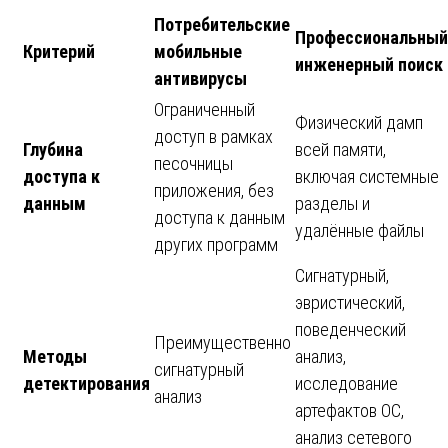
Потребительские
Профессиональный
Критерий
мобильные
инженерный поиск
антивирусы
Ограниченный
Физический дамп
доступ в рамках
Глубина
всей памяти,
песочницы
доступа к
включая системные
приложения, без
данным
разделы и
доступа к данным
удалённые файлы
других программ
Сигнатурный,
эвристический,
поведенческий
Преимущественно
Методы
анализ,
сигнатурный
детектирования
исследование
анализ
артефактов ОС,
анализ сетевого