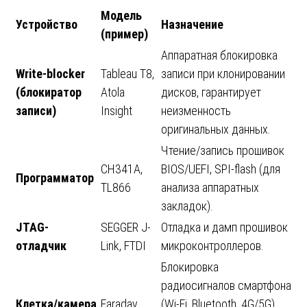
Модель
Устройство
Назначение
(пример)
Аппаратная блокировка
Write-blocker
Tableau T8,
записи при клонировании
(блокиратор
Atola
дисков, гарантирует
записи)
Insight
неизменность
оригинальных данных.
Чтение/запись прошивок
CH341A,
BIOS/UEFI, SPI-flash (для
Программатор
TL866
анализа аппаратных
закладок).
JTAG-
SEGGER J-
Отладка и дамп прошивок
отладчик
Link, FTDI
микроконтроллеров.
Блокировка
радиосигналов смартфона
Клетка/камера
Faraday
(Wi-Fi, Bluetooth, 4G/5G)