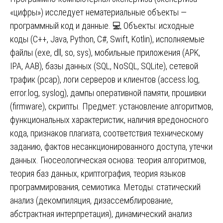
«цифры») исследует нематериальные объекты —
программный код и данныe. 💻 Объекты: исходные
коды (C++, Java, Python, C#, Swift, Kotlin), исполняемые
файлы (exe, dll, so, sys), мобильные приложения (APK,
IPA, AAB), базы данных (SQL, NoSQL, SQLite), сетевой
трафик (pcap), логи серверов и клиентов (access.log,
error.log, syslog), дампы оперативной памяти, прошивки
(firmware), скрипты. Предмет: установление алгоритмов,
функциональных характеристик, наличия вредоносного
кода, признаков плагиата, соответствия техническому
заданию, фактов несанкционированного доступа, утечки
данных. Гносеологическая основа: теория алгоритмов,
теория баз данных, криптография, теория языков
программирования, семиотика. Методы: статический
анализ (декомпиляция, дизассемблирование,
абстрактная интерпретация), динамический анализ