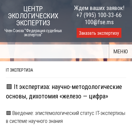
Skip
Ждем ваших заявок!
ЦЕНТР
to
+7 (995) 100-33-66
ЭКОЛОГИЧЕСКИХ
content
100@fse.ms
ЭКСПЕРТИЗ
Член Союза "Федерация судебных
Заказать экспертизу
экспертов"
МЕНЮ
IT ЭКСПЕРТИЗА
🟩 It экспертиза: научно-методологические
основы, дихотомия «железо — цифра»
🟩 Введение: эпистемологический статус IT-экспертизы
в системе научного знания