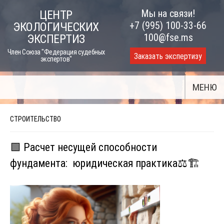
Skip
Мы на связи!
ЦЕНТР
to
+7 (995) 100-33-66
ЭКОЛОГИЧЕСКИХ
content
100@fse.ms
ЭКСПЕРТИЗ
Член Союза "Федерация судебных
Заказать экспертизу
экспертов"
МЕНЮ
СТРОИТЕЛЬСТВО
🟩 Расчет несущей способности
фундамента: юридическая практика⚖️🏗️