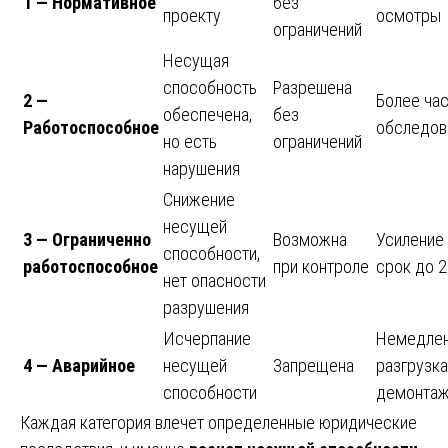
1 — Нормативное
без
проекту
осмотры
ограничений
Несущая
способность
Разрешена
2 —
Более ча
обеспечена,
без
Работоспособное
обследов
но есть
ограничений
нарушения
Снижение
несущей
3 — Ограниченно
Возможна
Усиление 
способности,
работоспособное
при контроле
срок до 2
нет опасности
разрушения
Исчерпание
Немедлен
4 — Аварийное
несущей
Запрещена
разгрузка
способности
демонта
Каждая категория влечет определенные юридические