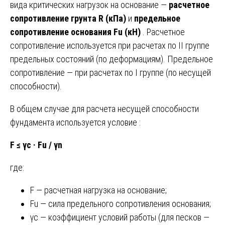
вида критических нагрузок на основание —
расчетное
сопротивление грунта R (кПа)
и
предельное
сопротивление основания Fu (кН)
. Расчетное
сопротивление используется при расчетах по II группе
предельных состояний (по деформациям). Предельное
сопротивление — при расчетах по I группе (по несущей
способности).
В общем случае для расчета несущей способности
фундамента используется условие :
F ≤ γc · Fu / γn
где:
F — расчетная нагрузка на основание;
Fu — сила предельного сопротивления основания;
γc — коэффициент условий работы (для песков —