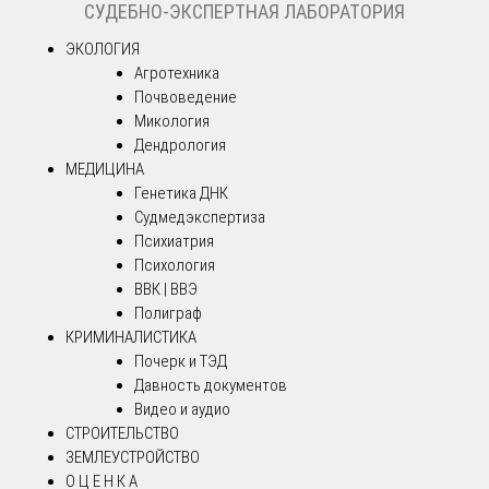
СУДЕБНО-ЭКСПЕРТНАЯ ЛАБОРАТОРИЯ
ЭКОЛОГИЯ
Агротехника
Почвоведение
Микология
Дендрология
МЕДИЦИНА
Генетика ДНК
Судмедэкспертиза
Психиатрия
Психология
ВВК | ВВЭ
Полиграф
КРИМИНАЛИСТИКА
Почерк и ТЭД
Давность документов
Видео и аудио
СТРОИТЕЛЬСТВО
ЗЕМЛЕУСТРОЙСТВО
О Ц Е Н К А