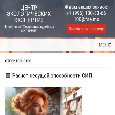
Skip
Ждем ваших заявок!
ЦЕНТР
to
+7 (995) 100-33-66
ЭКОЛОГИЧЕСКИХ
content
100@fse.ms
ЭКСПЕРТИЗ
Член Союза "Федерация судебных
Заказать экспертизу
экспертов"
МЕНЮ
СТРОИТЕЛЬСТВО
🟩 Расчет несущей способности СИП