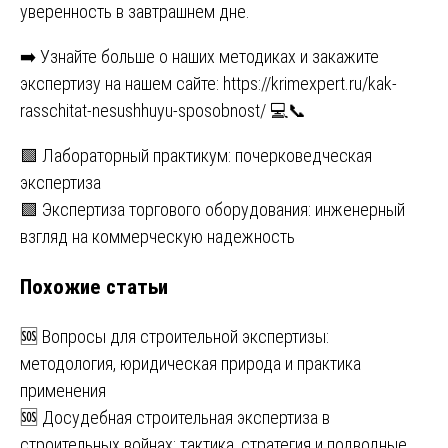
уверенность в завтрашнем дне.
➡️ Узнайте больше о наших методиках и закажите
экспертизу на нашем сайте:
https://krimexpert.ru/kak-
rasschitat-nesushhuyu-sposobnost/
💻📞
Навигация
🟩 Лабораторный практикум: почерковедческая
экспертиза
по
🟩 Экспертиза торгового оборудования: инженерный
записям
взгляд на коммерческую надежность
Похожие статьи
🆘 Вопросы для строительной экспертизы:
методология, юридическая природа и практика
применения
🆘 Досудебная строительная экспертиза в
строительных войнах: тактика, стратегия и подводные