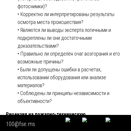
фотоснимки)?
• Корректно ли интерпретированы результаты
осмотра места происшествия?
• Являются ли выводы эксперта логичными и
подкреплены ли они достаточными
доказательствами?
• Правильно ли определён очаг возгорания и его
возможные причины?
• Были ли допущены ошибки в расчетах,
использовании оборудования или анализе
материалов?
• Соблюдены ли принципы независимости и
объективности?
Рецензия на пожарно-техническую
экспертизу
должна содержать аргументированные
100@fse.ms
ответы на эти вопросы, что позволяет суду оценить