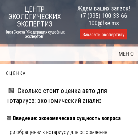
Skip
Ждем ваших заявок!
ЦЕНТР
to
+7 (995) 100-33-66
ЭКОЛОГИЧЕСКИХ
content
100@fse.ms
ЭКСПЕРТИЗ
Член Союза "Федерация судебных
Заказать экспертизу
экспертов"
МЕНЮ
О Ц Е Н К А
🟩 Сколько стоит оценка авто для
нотариуса: экономический анализ
🟩
Введение: экономическая сущность вопроса
При обращении к нотариусу для оформления