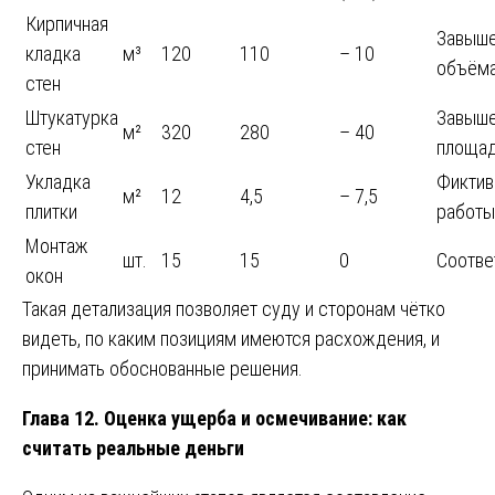
Кирпичная
Завыш
кладка
м³
120
110
– 10
объём
стен
Штукатурка
Завыш
м²
320
280
– 40
стен
площа
Укладка
Фикти
м²
12
4,5
– 7,5
плитки
работы
Монтаж
шт.
15
15
0
Соотве
окон
Такая детализация позволяет суду и сторонам чётко
видеть, по каким позициям имеются расхождения, и
принимать обоснованные решения.
Глава 12. Оценка ущерба и осмечивание: как
считать реальные деньги