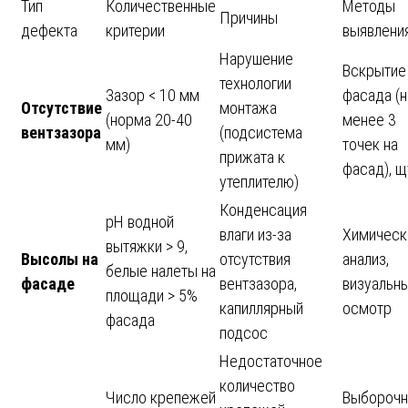
Тип
Количественные
Методы
Причины
дефекта
критерии
выявлени
Нарушение
Вскрытие
технологии
Зазор < 10 мм
фасада (н
Отсутствие
монтажа
(норма 20-40
менее 3
вентзазора
(подсистема
мм)
точек на
прижата к
фасад), щ
утеплителю)
Конденсация
pH водной
влаги из-за
Химическ
вытяжки > 9,
Высолы на
отсутствия
анализ,
белые налеты на
фасаде
вентзазора,
визуальн
площади > 5%
капиллярный
осмотр
фасада
подсос
Недостаточное
количество
Число крепежей
Выборочн