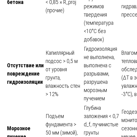
бетона
< 0,85 × R_proj
режимов
гидрав
(прочие)
твердения
пресс
(температура
<10°C без
добавок)
Гидроизоляция
Капиллярный
Влагом
не выполнена,
подсос > 0,5 м
теплов
Отсутствие или
выполнена с
от уровня
обсле
повреждение
разрывами,
грунта,
(ΔT в 
гидроизоляции
разрушена
влажность стен
увлажн
морозным
> 12%
-3°C),
пучением
Глубина
Геодез
Подъем
заложения < 0,7
монито
фундамента >
d_f, пучинистые
Морозное
сезонн
50 мм (зимой),
грунты
пучение
менее 