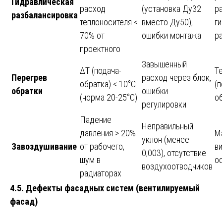
Гидравлическая
расход
(установка Ду32
р
разбалансировка
теплоносителя <
вместо Ду50),
г
70% от
ошибки монтажа
р
проектного
Завышенный
ΔT (подача-
Т
Перегрев
расход через блок,
обратка) < 10°C
(п
обратки
ошибки
(норма 20-25°C)
о
регулировки
Падение
Неправильный
давления > 20%
М
уклон (менее
Завоздушивание
от рабочего,
в
0,003), отсутствие
шум в
о
воздухоотводчиков
радиаторах
4.5. Дефекты фасадных систем (вентилируемый
фасад)