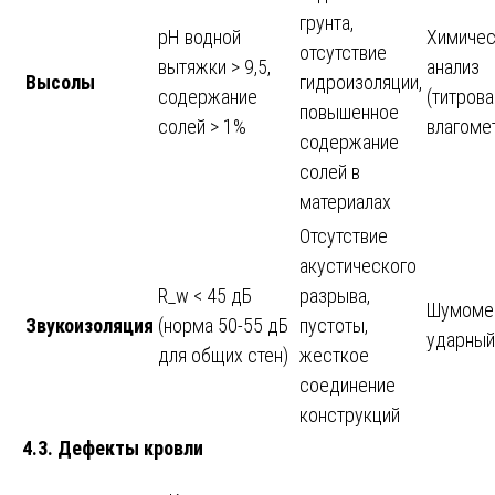
грунта,
pH водной
Химичес
отсутствие
вытяжки > 9,5,
анализ
Высолы
гидроизоляции,
содержание
(титрова
повышенное
солей > 1%
влагоме
содержание
солей в
материалах
Отсутствие
акустического
R_w < 45 дБ
разрыва,
Шумоме
Звукоизоляция
(норма 50-55 дБ
пустоты,
ударный
для общих стен)
жесткое
соединение
конструкций
4.3. Дефекты кровли