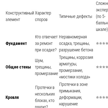
Сложн
экспе
Конструктивный
Характер
Типичные дефекты
(по 5-
элемент
споров
балльн
шкале)
Кто отвечает
Неравномерная
Фундамент
за ремонт
осадка, трещины,
⭐⭐⭐
при осадке?
разрушение бетона
Трещины, коррозия
Шум,
арматуры,
Общие стены
трещины,
⭐⭐⭐
промерзание,
промерзание
«мостики холода»
Протечки в зоне
Протечки в
примыкания,
нескольких
Кровля
деформации,
⭐⭐⭐
блоках, кто
нарушение
платит?