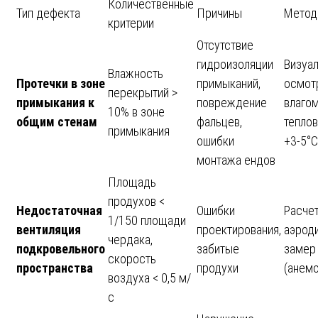
Количественные
Тип дефекта
Причины
Метод
критерии
Отсутствие
гидроизоляции
Визуа
Влажность
Протечки в зоне
примыканий,
осмотр
перекрытий >
примыкания к
повреждение
влагом
10% в зоне
общим стенам
фальцев,
тепло
примыкания
ошибки
+3-5°C
монтажа ендов
Площадь
продухов <
Недостаточная
Ошибки
Расче
1/150 площади
вентиляция
проектирования,
аэрод
чердака,
подкровельного
забитые
замер
скорость
пространства
продухи
(анем
воздуха < 0,5 м/
с