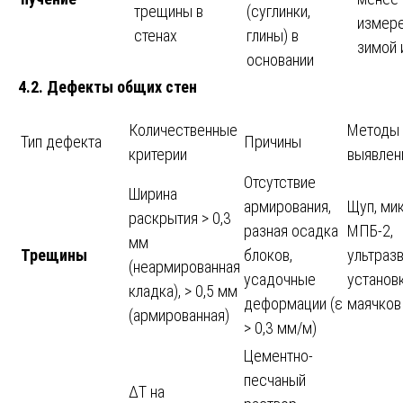
трещины в
(суглинки,
измер
стенах
глины) в
зимой 
основании
4.2. Дефекты общих стен
Количественные
Методы
Тип дефекта
Причины
критерии
выявлен
Отсутствие
Ширина
армирования,
Щуп, ми
раскрытия > 0,3
разная осадка
МПБ-2,
мм
Трещины
блоков,
ультразв
(неармированная
усадочные
установ
кладка), > 0,5 мм
деформации (ε
маячков
(армированная)
> 0,3 мм/м)
Цементно-
песчаный
ΔT на