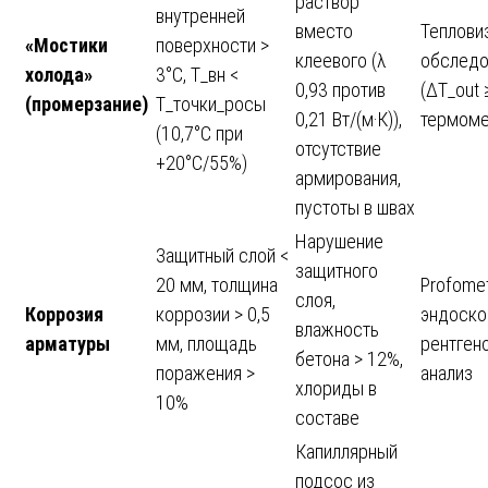
раствор
внутренней
вместо
Теплови
«Мостики
поверхности >
клеевого (λ
обследо
холода»
3°C, T_вн <
0,93 против
(ΔT_out 
(промерзание)
T_точки_росы
0,21 Вт/(м·К)),
термоме
(10,7°C при
отсутствие
+20°C/55%)
армирования,
пустоты в швах
Нарушение
Защитный слой <
защитного
20 мм, толщина
Profomet
слоя,
Коррозия
коррозии > 0,5
эндоско
влажность
арматуры
мм, площадь
рентген
бетона > 12%,
поражения >
анализ
хлориды в
10%
составе
Капиллярный
подсос из