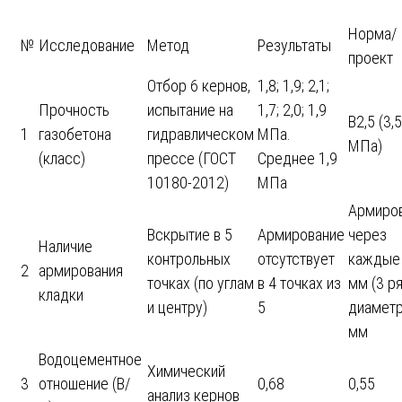
Норма/
№
Исследование
Метод
Результаты
проект
Отбор 6 кернов,
1,8; 1,9; 2,1;
Прочность
испытание на
1,7; 2,0; 1,9
B2,5 (3,5
1
газобетона
гидравлическом
МПа.
МПа)
(класс)
прессе (ГОСТ
Среднее 1,9
10180-2012)
МПа
Армиро
Вскрытие в 5
Армирование
через
Наличие
контрольных
отсутствует
каждые
2
армирования
точках (по углам
в 4 точках из
мм (3 ря
кладки
и центру)
5
диаметр
мм
Водоцементное
Химический
3
отношение (В/
0,68
0,55
анализ кернов