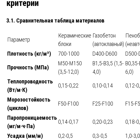
критерии
3.1. Сравнительная таблица материалов
Керамические
Газобетон
Пеноб
Параметр
блоки
(автоклавный)
(неав
Плотность (кг/м³)
700-1000
D400-D600
D500-
М50-М150
B1,5-B3,5 (1,5-
B0,35-
Прочность (МПа)
(3,5-12,0)
4,0)
6,0)
Теплопроводность
0,15-0,22
0,10-0,14
0,12-0
(Вт/м·К)
Морозостойкость
F50-F100
F25-F100
F15-F
(циклов)
Паропроницаемость
0,14-0,17
0,20-0,23
0,18-0
(мг/м·ч·Па)
Усадка (мм/м)
0,2-0,5
0,3-0,5
1,0-3,0