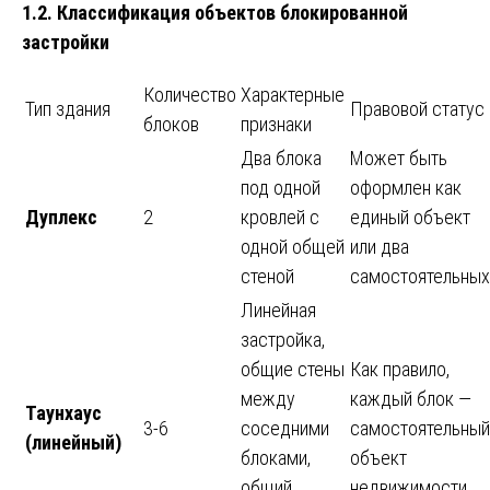
1.2. Классификация объектов блокированной
застройки
Количество
Характерные
Тип здания
Правовой статус
блоков
признаки
Два блока
Может быть
под одной
оформлен как
Дуплекс
2
кровлей с
единый объект
одной общей
или два
стеной
самостоятельных
Линейная
застройка,
общие стены
Как правило,
между
каждый блок —
Таунхаус
3-6
соседними
самостоятельный
(линейный)
блоками,
объект
общий
недвижимости