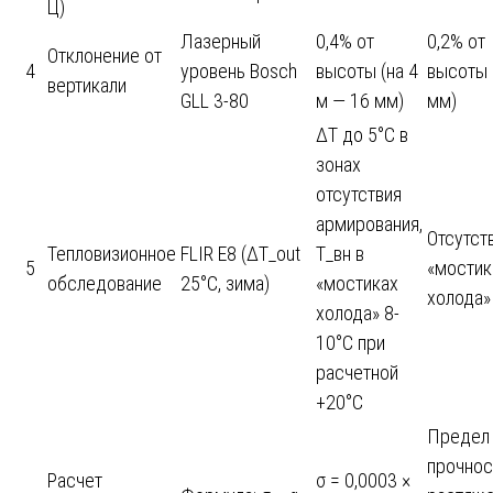
Ц)
Лазерный
0,4% от
0,2% от
Отклонение от
4
уровень Bosch
высоты (на 4
высоты 
вертикали
GLL 3-80
м — 16 мм)
мм)
ΔT до 5°C в
зонах
отсутствия
армирования,
Отсутст
Тепловизионное
FLIR E8 (ΔT_out
T_вн в
5
«мостик
обследование
25°C, зима)
«мостиках
холода»
холода» 8-
10°C при
расчетной
+20°C
Предел
прочнос
Расчет
σ = 0,0003 ×