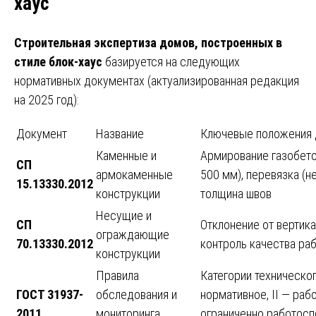
хаус
Строительная экспертиза домов, построенных в
стиле блок-хаус
базируется на следующих
нормативных документах (актуализированная редакция
на 2025 год):
Документ
Название
Ключевые положения 
Каменные и
Армирование газобето
СП
армокаменные
500 мм), перевязка (н
15.13330.2012
конструкции
толщина швов
Несущие и
СП
Отклонение от вертика
ограждающие
70.13330.2012
контроль качества ра
конструкции
Правила
Категории техническог
ГОСТ 31937-
обследования и
нормативное, II — раб
2011
мониторинга
ограниченно работосп