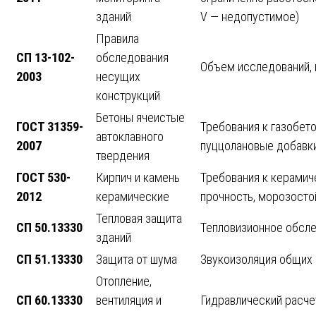
зданий
V — недопустимое)
Правила
СП 13-102-
обследования
Объем исследований,
2003
несущих
конструкций
Бетоны ячеистые
ГОСТ 31359-
Требования к газобет
автоклавного
2007
пуццолановые добавк
твердения
ГОСТ 530-
Кирпич и камень
Требования к керамич
2012
керамические
прочность, морозосто
Тепловая защита
СП 50.13330
Тепловизионное обсле
зданий
СП 51.13330
Защита от шума
Звукоизоляция общих 
Отопление,
СП 60.13330
вентиляция и
Гидравлический расче