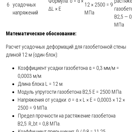
Формула: σ = α ×
растяж
6
усадочных
12 × 2500 = 9
ΔL × E
газобет
напряжений
МПа
B2,5 — 0
МПа
Математическое обоснование:
Расчет усадочных деформаций для газобетонной стены
длиной 12 м (один блок):
Коэффициент усадки газобетона α = 0,3 мм/м =
0,0003 м/м.
Длина блока L = 12 м.
Модуль упругости газобетона B2,5 E = 2500 МПа.
Напряжения от усадки: σ = α × L × E = 0,0003 × 12 ×
2500 = 9 МПа.
Предел прочности на растяжение газобетона
B2,5: R_bt = 0,8 МПа.
Коэффициент превышения: 9 / 0,8 = 11,25.