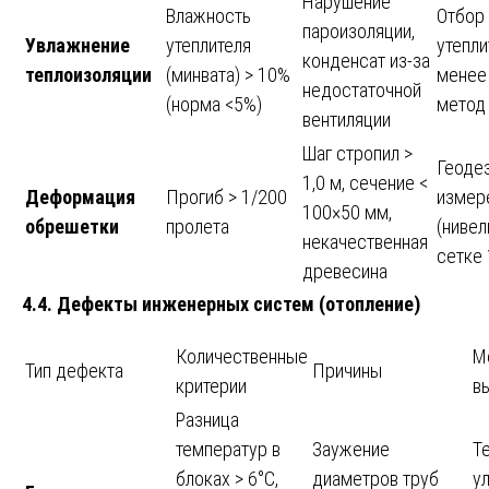
Нарушение
Влажность
Отбор
пароизоляции,
Увлажнение
утеплителя
утепли
конденсат из-за
теплоизоляции
(минвата) > 10%
менее 
недостаточной
(норма <5%)
метод
вентиляции
Шаг стропил >
Геоде
1,0 м, сечение <
Деформация
Прогиб > 1/200
измер
100×50 мм,
обрешетки
пролета
(нивел
некачественная
сетке 
древесина
4.4. Дефекты инженерных систем (отопление)
Количественные
М
Тип дефекта
Причины
критерии
в
Разница
температур в
Заужение
Т
блоках > 6°C,
диаметров труб
у