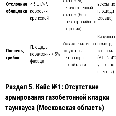
крепежей,
Отслоение
< 5 шт/м²,
вскрытие
некачественный
облицовки
коррозия
площади
крепеж (без
крепежей
фасада)
антикоррозийного
покрытия)
Визуальн
Увлажнение из-за
осмотр,
Площадь
Плесень,
отсутствия
тепловид
поражения > 5%
грибок
вентзазора,
(ΔT +2-4°
фасада
застой влаги
участках
плесени)
Раздел 5. Кейс №1: Отсутствие
армирования газобетонной кладки
таунхауса (Московская область)