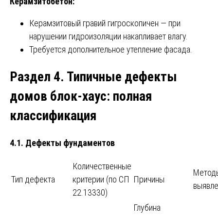
Керамзитобетон:
Керамзитовый гравий гигроскопичен — при
нарушении гидроизоляции накапливает влагу.
Требуется дополнительное утепление фасада.
Раздел 4. Типичные дефекты
домов блок-хаус: полная
классификация
4.1. Дефекты фундаментов
Количественные
Метод
Тип дефекта
критерии (по СП
Причины
выявле
22.13330)
Глубина