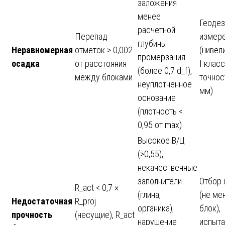
заложения
менее
Геодез
расчетной
Перепад
измер
глубины
Неравномерная
отметок > 0,002
(нивел
промерзания
осадка
от расстояния
I класс
(более 0,7 d_f),
между блоками
точнос
неуплотненное
мм)
основание
(плотность <
0,95 от max)
Высокое В/Ц
(>0,55),
некачественные
заполнители
Отбор 
R_act < 0,7 ×
(глина,
(не ме
Недостаточная
R_proj
органика),
блок),
прочность
(несущие), R_act
нарушение
испыта