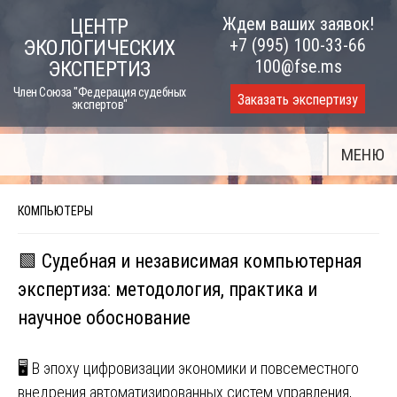
Skip
Ждем ваших заявок!
ЦЕНТР
to
+7 (995) 100-33-66
ЭКОЛОГИЧЕСКИХ
content
100@fse.ms
ЭКСПЕРТИЗ
Член Союза "Федерация судебных
Заказать экспертизу
экспертов"
МЕНЮ
КОМПЬЮТЕРЫ
🟩 Судебная и независимая компьютерная
экспертиза: методология, практика и
научное обоснование
🖥️ В эпоху цифровизации экономики и повсеместного
внедрения автоматизированных систем управления,