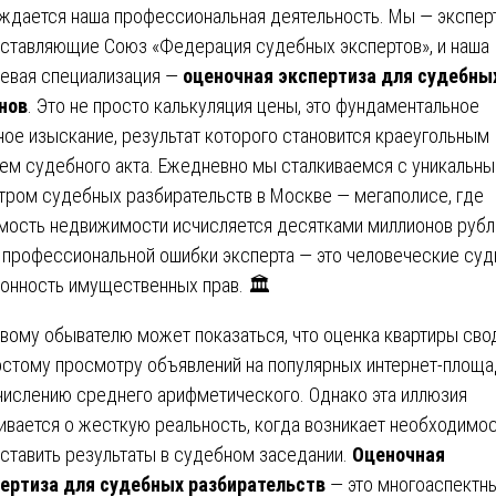
ждается наша профессиональная деятельность. Мы — экспер
ставляющие Союз «Федерация судебных экспертов», и наша
евая специализация —
оценочная экспертиза для судебны
нов
. Это не просто калькуляция цены, это фундаментальное
ное изыскание, результат которого становится краеугольным
ем судебного акта. Ежедневно мы сталкиваемся с уникальн
тром судебных разбирательств в Москве — мегаполисе, где
мость недвижимости исчисляется десятками миллионов рубле
 профессиональной ошибки эксперта — это человеческие су
конность имущественных прав. 🏛️
вому обывателю может показаться, что оценка квартиры сво
остому просмотру объявлений на популярных интернет-площа
числению среднего арифметического. Однако эта иллюзия
ивается о жесткую реальность, когда возникает необходимо
ставить результаты в судебном заседании.
Оценочная
ертиза для судебных разбирательств
— это многоаспектны