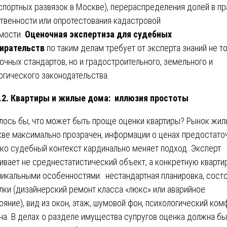
спортных развязок в Москве), перераспределения долей в пр
твенности или опротестования кадастровой
мости.
Оценочная экспертиза для судебных
ирательств
по таким делам требует от эксперта знаний не т
очных стандартов, но и градостроительного, земельного и
огического законодательства.
.2. Квартиры и жилые дома: иллюзия простоты
лось бы, что может быть проще оценки квартиры? Рынок жил
ве максимально прозрачен, информации о ценах предостато
ко судебный контекст кардинально меняет подход. Эксперт
ивает не среднестатистический объект, а конкретную кварти
никальными особенностями: нестандартная планировка, сост
лки (дизайнерский ремонт класса «люкс» или аварийное
ояние), вид из окон, этаж, шумовой фон, психологический ком
на. В делах о разделе имущества супругов оценка должна бы