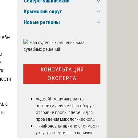
Северо-Кавказский
Крымский округ
Новые регионы
себе
База
судебных решений
о
е
КОНСУЛЬТАЦИЯ
ли
ЭКСПЕРТА
мости
Андрей
Прошу направить
м, а
алгоритм действий по сбору и
ть
отправке пробы плесени для
проведения микологическог...
Нина
Консультация по стоимости
услуг экспертизы по наличию