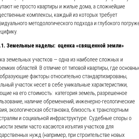
упают не просто квартиры и жилые дома, а сложнейшие
ественные комплексы, каждый из которых требует
видуального методологического подхода и глубокого погруж
ецифику.
.1. Земельные наделы: оценка «священной земли»
ка земельных участков — одна из наиболее сложных и
оемких областей. В отличие от типовой квартиры, где основны
образующие факторы относительно стандартизированы,
льный участок несет в себе уникальные характеристики,
ющие на его стоимость: категория земель, разрешенное
льзование, наличие обременений, инженерно-геологические
вия, экологическая обстановка, близость к транспортным
стралям и социальной инфраструктуре. Судебные споры о
мости земли часто касаются изъятия участков для
дарственных нужд (например, при строительстве новых