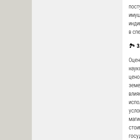
пост
имущ
инди
в сп
🏞️
3
Оцен
наук
цено
земе
влия
испо
усло
маги
стои
госу