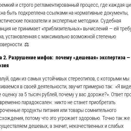
оемкий и строго регламентированный процесс, где каждая ц
на быть подкреплена ссылками на нормативные документы,
истические показатели и экспертные методики. Судебная
анция не принимает «приблизительных» вычислений — ей треб
на, установленная с максимально возможной степенью
оверности. ⚖️
а 2. Разрушение мифов: почему «дешевая» экспертиза —
юзия
луй, один из самых устойчивых стереотипов, с которыми мы
киваемся в своей деятельности, звучит примерно так: «Я виде
е оценку за 5 тысяч рублей, почему у вас дороже?». Ответ пр
временно парадоксален: никто не станет приобретать
роченные продукты питания или товары сомнительного
схождения, потому что это угрожает здоровью. Точно так же
существляем дешевых, а значит, некачественных и слабых