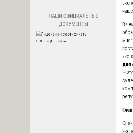
эксп
наше
НАШИ ОФИЦИАЛЬНЫЕ
ДОКУМЕНТЫ
В че
обра
мног
все лицензии →
пост
«кон
для 
— эт
суде
комп
репу
Глав
Спек
эксп