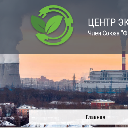
Skip
to
content
ЦЕНТР Э
Член Союза "Ф
Главная