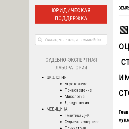
ЗЕМЛЯ
ЮРИДИЧЕСКАЯ
ПОДДЕРЖКА
🟩
оц
ст
СУДЕБНО-ЭКСПЕРТНАЯ
ЛАБОРАТОРИЯ
им
ЭКОЛОГИЯ
Агротехника
ст
Почвоведение
Микология
Дендрология
МЕДИЦИНА
Глав
Генетика ДНК
суд
Судмедэкспертиза
Психиатрия