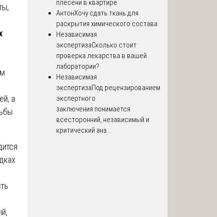
плесени в квартире
ты,
Антон
Хочу сдать ткань для
раскрытия химического состава
х
Независимая
экспертиза
Сколько стоит
проверка лекарства в вашей
лаборатории?
ым
Независимая
экспертиза
Под рецензированием
й, а
экспертного
заключения понимается
дьбы
всесторонний, независимый и
критический ана...
дится
дках
сть
й,