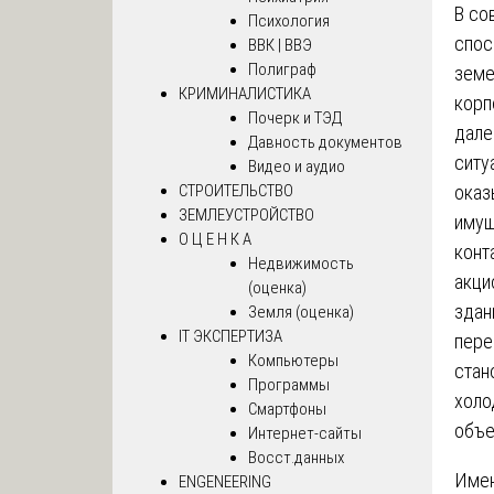
В со
Психология
спос
ВВК | ВВЭ
Полиграф
земе
КРИМИНАЛИСТИКА
корп
Почерк и ТЭД
дале
Давность документов
ситу
Видео и аудио
СТРОИТЕЛЬСТВО
оказ
ЗЕМЛЕУСТРОЙСТВО
имущ
О Ц Е Н К А
конт
Недвижимость
акци
(оценка)
здан
Земля (оценка)
IT ЭКСПЕРТИЗА
пере
Компьютеры
стан
Программы
холо
Смартфоны
объе
Интернет-сайты
Восст.данных
Имен
ENGENEERING