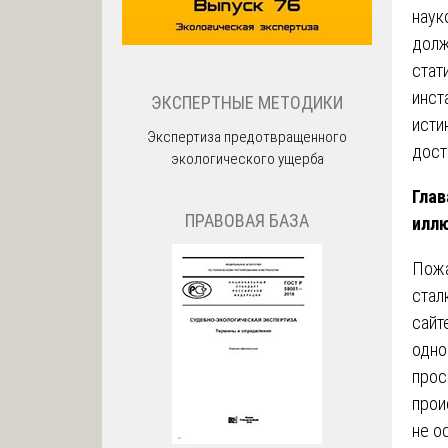
наук
долж
стат
инст
ЭКСПЕРТНЫЕ МЕТОДИКИ
исти
Экспертиза предотвращенного
дост
экологического ущерба
Глав
ПРАВОВАЯ БАЗА
илл
Пожа
стал
сайт
одно
прос
прои
не о