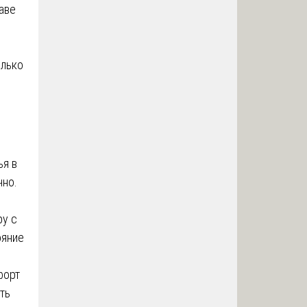
аве
олько
ья в
чно.
ру с
ояние
форт
ть