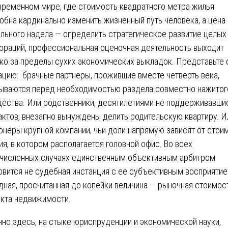
временном мире, где стоимость квадратного метра жилья
обна кардинально изменить жизненный путь человека, а цена
льного надела — определить стратегическое развитие целых
ораций, профессиональная оценочная деятельность выходит
ко за пределы сухих экономических выкладок. Представьте 
ацию: брачные партнеры, прожившие вместе четверть века,
ываются перед необходимостью раздела совместно нажитог
ества. Или родственники, десятилетиями не поддерживавши
актов, внезапно вынуждены делить родительскую квартиру. И
онеры крупной компании, чьи доли напрямую зависят от стои
ия, в котором располагается головной офис. Во всех
численных случаях единственным объективным арбитром
овится не судебная инстанция с ее субъективным восприятие
дная, просчитанная до копейки величина — рыночная стоимос
кта недвижимости.
но здесь, на стыке юриспруденции и экономической науки,