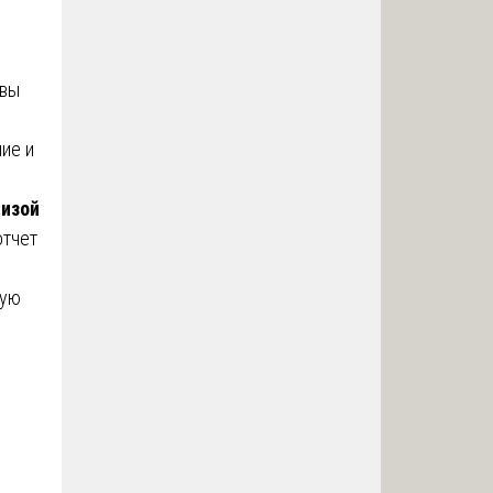
 вы
ие и
тизой
отчет
вую