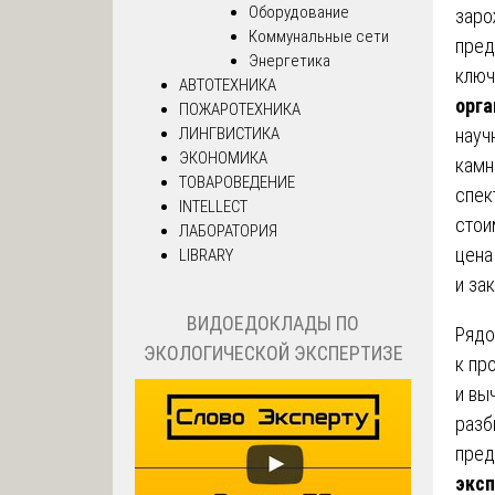
Оборудование
заро
Коммунальные сети
пред
Энергетика
ключ
АВТОТЕХНИКА
орга
ПОЖАРОТЕХНИКА
ЛИНГВИСТИКА
науч
ЭКОНОМИКА
камн
ТОВАРОВЕДЕНИЕ
спек
INTELLECT
стои
ЛАБОРАТОРИЯ
цена
LIBRARY
и за
ВИДОЕДОКЛАДЫ ПО
Рядо
ЭКОЛОГИЧЕСКОЙ ЭКСПЕРТИЗЕ
к пр
и вы
разб
пред
эксп