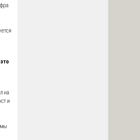
ифра
уется
 это
л на
ост и
 мы