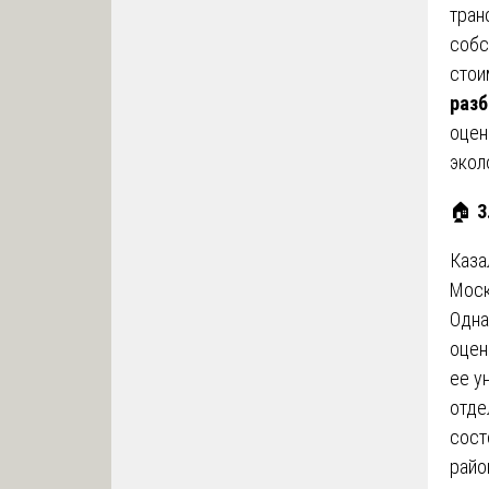
тран
собс
стои
разб
оцен
экол
🏠
3
Каза
Моск
Одна
оцен
ее у
отде
сост
райо