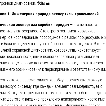
тронной диагностики. 🛠️📊💼
ава 1. Инженерная природа экспертизы трансмиссий
ическая экспертиза коробки передач
— это не просто
ностика в автосервисе. Это строго регламентированное
нерное исследование, проводимое в рамках процессуальны
 и базирующееся на научно обоснованных методиках. В отли
бычной сервисной диагностики, которая лишь констатирует
чие неисправности, инженерная экспертиза устанавливает
инно-следственную цепочку: от выявленного дефекта через
низм его возникновения к первопричине и ответственному лиц
ерт-инженер рассматривает коробку передач как сложную
ническую систему, где каждый элемент взаимодействует с
ими. Выход из строя одного компонента может быть следств
кта другого, а внешние проявления неисправности часто име
нь в совершенно иной части системы. Инженерный подход