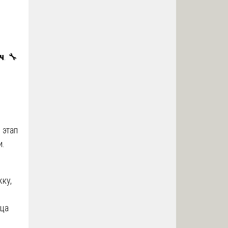
ч
. 🔧
 этап
и.
ку,
ьца