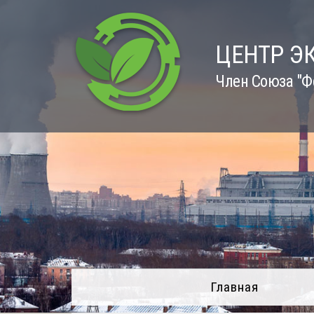
Skip
to
content
ЦЕНТР Э
Член Союза "Ф
Главная