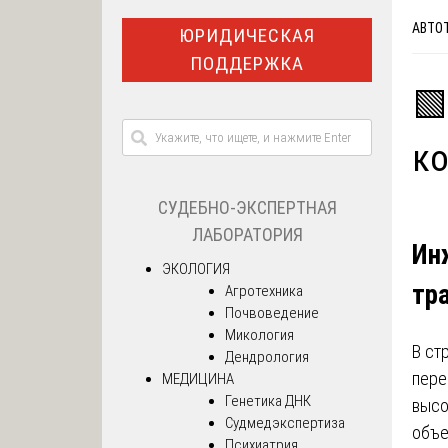
АВТО
ЮРИДИЧЕСКАЯ
ПОДДЕРЖКА
🟩
ко
СУДЕБНО-ЭКСПЕРТНАЯ
ЛАБОРАТОРИЯ
Ин
ЭКОЛОГИЯ
тр
Агротехника
Почвоведение
Микология
В ст
Дендрология
пере
МЕДИЦИНА
Генетика ДНК
высо
Судмедэкспертиза
объе
Психиатрия