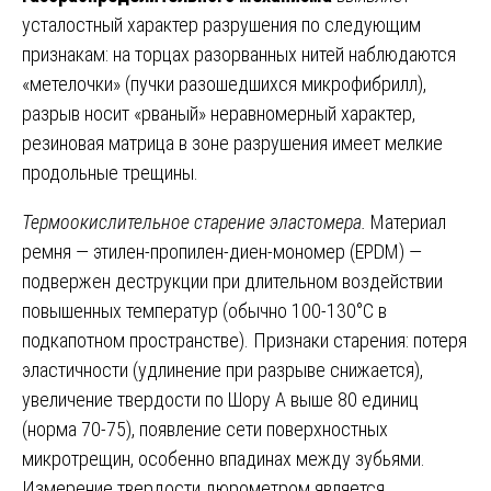
усталостный характер разрушения по следующим
признакам: на торцах разорванных нитей наблюдаются
«метелочки» (пучки разошедшихся микрофибрилл),
разрыв носит «рваный» неравномерный характер,
резиновая матрица в зоне разрушения имеет мелкие
продольные трещины.
Термоокислительное старение эластомера.
Материал
ремня — этилен-пропилен-диен-мономер (EPDM) —
подвержен деструкции при длительном воздействии
повышенных температур (обычно 100-130°C в
подкапотном пространстве). Признаки старения: потеря
эластичности (удлинение при разрыве снижается),
увеличение твердости по Шору А выше 80 единиц
(норма 70-75), появление сети поверхностных
микротрещин, особенно впадинах между зубьями.
Измерение твердости дюрометром является