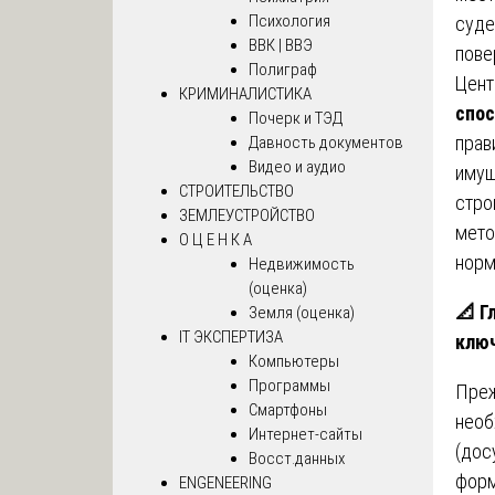
Психология
суде
ВВК | ВВЭ
пове
Полиграф
Цент
КРИМИНАЛИСТИКА
спос
Почерк и ТЭД
прав
Давность документов
Видео и аудио
имущ
СТРОИТЕЛЬСТВО
стро
ЗЕМЛЕУСТРОЙСТВО
мето
О Ц Е Н К А
норм
Недвижимость
(оценка)
📐
Гл
Земля (оценка)
IT ЭКСПЕРТИЗА
клю
Компьютеры
Программы
Преж
Смартфоны
необ
Интернет-сайты
(дос
Восст.данных
форм
ENGENEERING