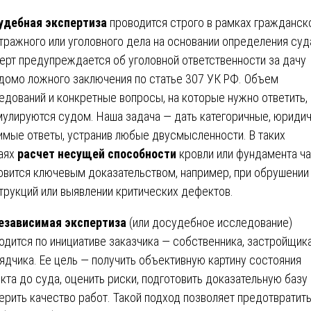
удебная экспертиза
проводится строго в рамках гражданско
тражного или уголовного дела на основании определения суд
ерт предупреждается об уголовной ответственности за дачу
домо ложного заключения по статье 307 УК РФ. Объем
едований и конкретные вопросы, на которые нужно ответить,
улируются судом. Наша задача — дать категоричные, юриди
имые ответы, устранив любые двусмысленности. В таких
аях
расчет несущей способности
кровли или фундамента ч
овится ключевым доказательством, например, при обрушении
трукций или выявлении критических дефектов.
езависимая экспертиза
(или досудебное исследование)
одится по инициативе заказчика — собственника, застройщика
ядчика. Ее цель — получить объективную картину состояния
кта до суда, оценить риски, подготовить доказательную базу 
ерить качество работ. Такой подход позволяет предотвратит