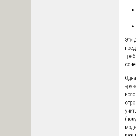
Эти 
пред
треб
соче
Одна
«руч
испо
стро
учит
(пол
моде
важн