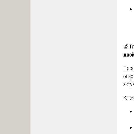
🔬
Гл
дво
Проф
опир
акту
Ключ