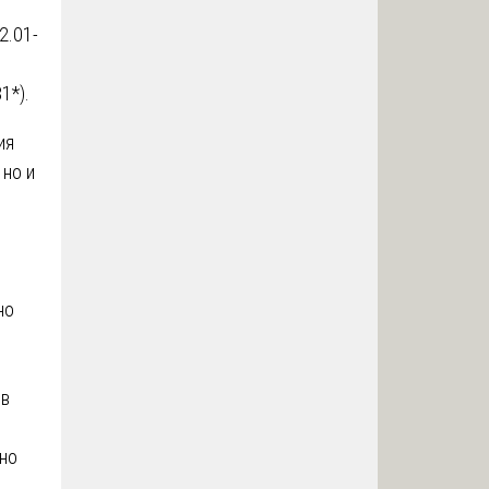
2.01-
1*).
ия
 но и
но
ов
нно