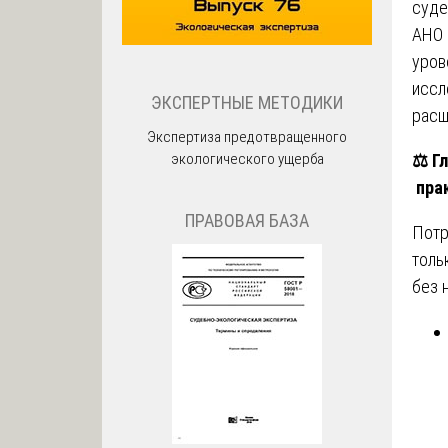
суде
АНО 
уров
иссл
ЭКСПЕРТНЫЕ МЕТОДИКИ
расш
Экспертиза предотвращенного
экологического ущерба
⚖️
Гл
прак
ПРАВОВАЯ БАЗА
Потр
толь
без 