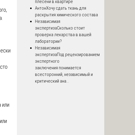
плесени в квартире
Антон
Хочу сдать ткань для
го,
раскрытия химического состава
а.
Независимая
экспертиза
Сколько стоит
проверка лекарства в вашей
лаборатории?
Независимая
чески
экспертиза
Под рецензированием
экспертного
асто
заключения понимается
всесторонний, независимый и
критический ана...
 или
или
ь