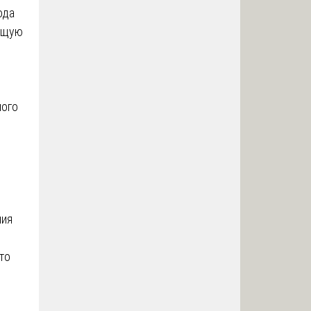
ода
сущую
ного
ния
то