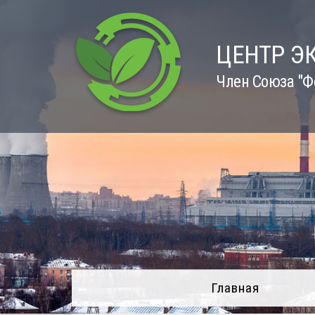
Skip
to
content
ЦЕНТР Э
Член Союза "Ф
Главная