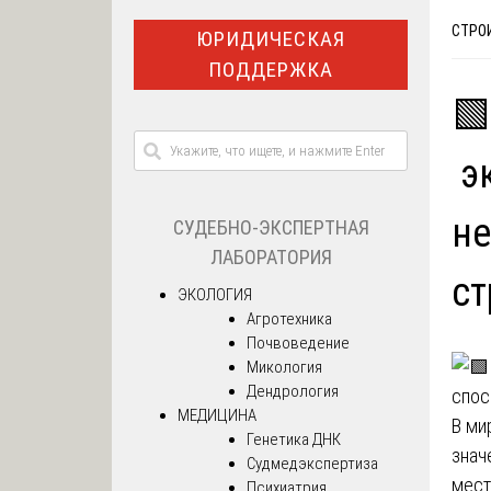
СТРО
ЮРИДИЧЕСКАЯ
ПОДДЕРЖКА
🟩
эк
не
СУДЕБНО-ЭКСПЕРТНАЯ
ЛАБОРАТОРИЯ
ст
ЭКОЛОГИЯ
Агротехника
Почвоведение
Микология
Дендрология
МЕДИЦИНА
В ми
Генетика ДНК
знач
Судмедэкспертиза
мест
Психиатрия