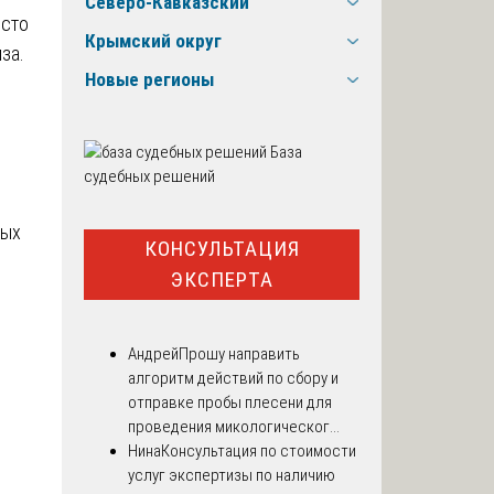
Северо-Кавказский
осто
Крымский округ
за.
Новые регионы
ь
База
судебных решений
ных
КОНСУЛЬТАЦИЯ
ЭКСПЕРТА
Андрей
Прошу направить
алгоритм действий по сбору и
отправке пробы плесени для
проведения микологическог...
Нина
Консультация по стоимости
услуг экспертизы по наличию