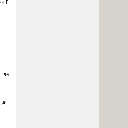
и. В
 где
ции