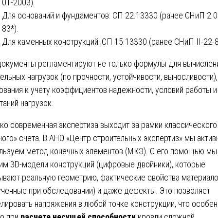
01-2003).
Для оснований и фундаментов: СП 22.13330 (ранее СНиП 2.0
83*).
Для каменных конструкций: СП 15.13330 (ранее СНиП II-22-8
документы регламентируют не только формулы для вычислен
ельных нагрузок (по прочности, устойчивости, выносливости),
ования к учету коэффициентов надежности, условий работы и
таний нагрузок.
ко современная экспертиза выходит за рамки классического
ного» счета. В АНО «Центр строительных экспертиз» мы актив
льзуем метод конечных элементов (МКЭ). С его помощью мы
им 3D-модели конструкций (цифровые двойники), которые
ывают реальную геометрию, фактические свойства материал
ученные при обследовании) и даже дефекты. Это позволяет
лировать напряжения в любой точке конструкции, что особе
о при
расчете несущей способности
кровли сложной