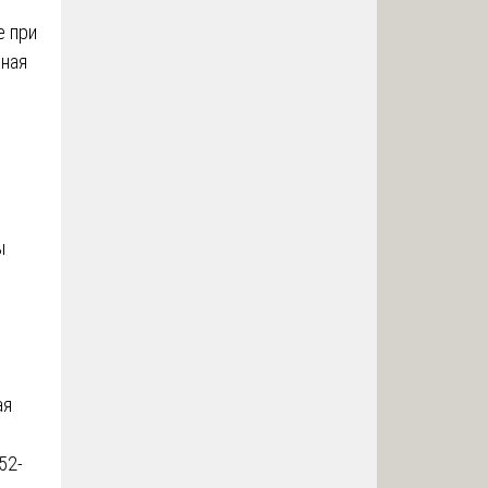
е при
чная
ы
ая
52-