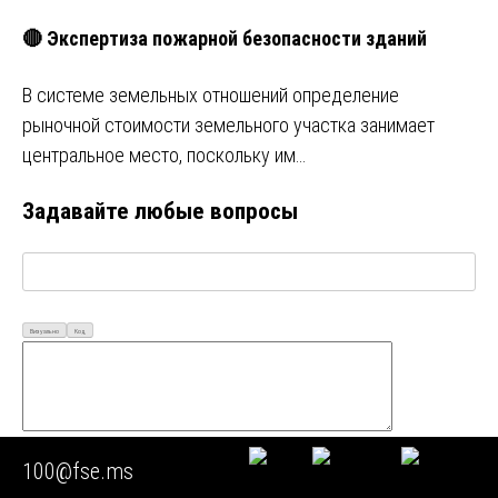
🔴 Экспертиза пожарной безопасности зданий
В системе земельных отношений определение
рыночной стоимости земельного участка занимает
центральное место, поскольку им…
Задавайте любые вопросы
Визуально
Код
100@fse.ms
Ваш Email*