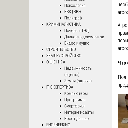
необ
Психология
агро
ВВК | ВВЭ
Полиграф
КРИМИНАЛИСТИКА
Агро
Почерк и ТЭД
прав
Давность документов
повы
Видео и аудио
агро
СТРОИТЕЛЬСТВО
ЗЕМЛЕУСТРОЙСТВО
О Ц Е Н К А
Что 
Недвижимость
(оценка)
Под 
Земля (оценка)
пред
IT ЭКСПЕРТИЗА
Компьютеры
Программы
Смартфоны
Интернет-сайты
Восст.данных
ENGENEERING