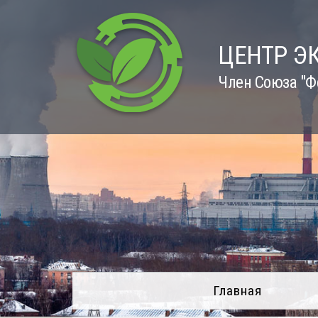
Skip
to
content
ЦЕНТР Э
Член Союза "Ф
Главная