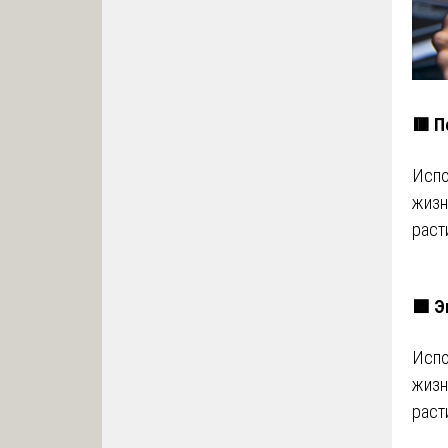
🟥 П
Испо
жизн
раст
🟩 Э
Испо
жизн
раст