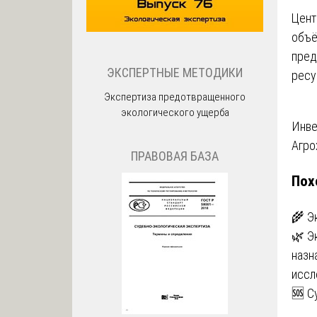
Цент
объё
пред
ЭКСПЕРТНЫЕ МЕТОДИКИ
ресу
Экспертиза предотвращенного
экологического ущерба
На
Инве
Агро
по
ПРАВОВАЯ БАЗА
Пох
за
🌾 Э
🌿 Э
назн
иссл
🆘 С