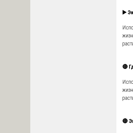
▶️ Э
Испо
жизн
раст
🔴 Г
Испо
жизн
раст
🔴 Э