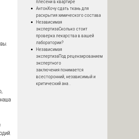
плесени в квартире
Антон
Хочу сдать ткань для
раскрытия химического состава
Независимая
экспертиза
Сколько стоит
проверка лекарства в вашей
лаборатории?
чвы.
Независимая
экспертиза
Под рецензированием
экспертного
заключения понимается
всесторонний, независимый и
критический ана...
,
 наша
в
одий.