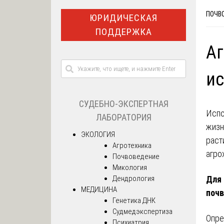
ПОЧВ
ЮРИДИЧЕСКАЯ
ПОДДЕРЖКА
А
ис
СУДЕБНО-ЭКСПЕРТНАЯ
Испо
ЛАБОРАТОРИЯ
жизн
ЭКОЛОГИЯ
раст
Агротехника
агро
Почвоведение
Микология
Дендрология
Для 
МЕДИЦИНА
почв
Генетика ДНК
Судмедэкспертиза
Опре
Психиатрия