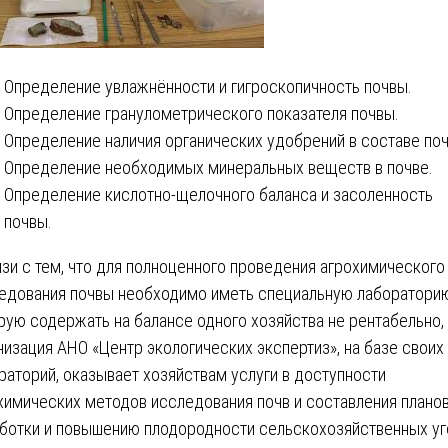
Определение увлажнённости и гигроскопичность почвы.
Определение гранулометрического показателя почвы.
Определение наличия органических удобрений в составе по
Определение необходимых минеральных веществ в почве.
Определение кислотно-щелочного баланса и засоленность
почвы.
язи с тем, что для полноценного проведения агрохимического
едования почвы необходимо иметь специальную лабораторию
рую содержать на балансе одного хозяйства не рентабельно,
низация АНО «Центр экологических экспертиз», на базе своих
раторий, оказывает хозяйствам услуги в доступности
химических методов исследования почв и составления плано
ботки и повышению плодородности сельскохозяйственных уг