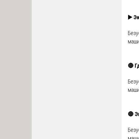
▶️ Э
Безу
маши
🔴 Г
Безу
маши
🔴 Э
Безу
маши