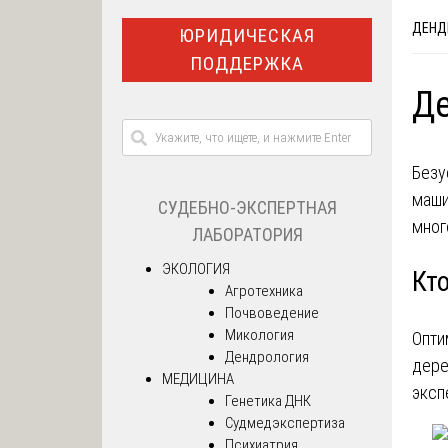
ДЕНД
ЮРИДИЧЕСКАЯ
ПОДДЕРЖКА
Де
Безу
маши
СУДЕБНО-ЭКСПЕРТНАЯ
мног
ЛАБОРАТОРИЯ
ЭКОЛОГИЯ
Кт
Агротехника
Почвоведение
Микология
Опти
Дендрология
дере
МЕДИЦИНА
эксп
Генетика ДНК
Судмедэкспертиза
Психиатрия