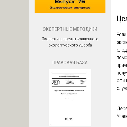
Це
ЭКСПЕРТНЫЕ МЕТОДИКИ
Если
Экспертиза предотвращенного
эксп
экологического ущерба
след
помо
ПРАВОВАЯ БАЗА
прич
полу
офиц
случ
На
Дере
Упал
по