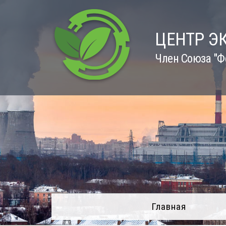
Skip
to
content
ЦЕНТР Э
Член Союза "Ф
Главная