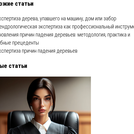
ожие статьи
писям
кспертиза дерева, упавшего на машину, дом или забор
ендрологическая экспертиза как профессиональный инструм
новления причин падения деревьев: методология, практика и
бные прецеденты
кспертиза причин падения деревьев
ые статьи