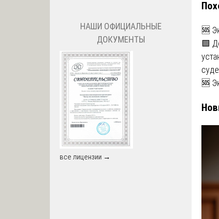
Пох
за
НАШИ ОФИЦИАЛЬНЫЕ
🆘 Э
ДОКУМЕНТЫ
🟩 Д
уста
суде
🆘 Э
Нов
все лицензии →