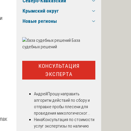
Северо-Кавказский
Крымский округ
ти
Новые регионы
База
судебных решений
КОНСУЛЬТАЦИЯ
,
ЭКСПЕРТА
Андрей
Прошу направить
алгоритм действий по сбору и
отправке пробы плесени для
проведения микологическог...
пах:
Нина
Консультация по стоимости
услуг экспертизы по наличию