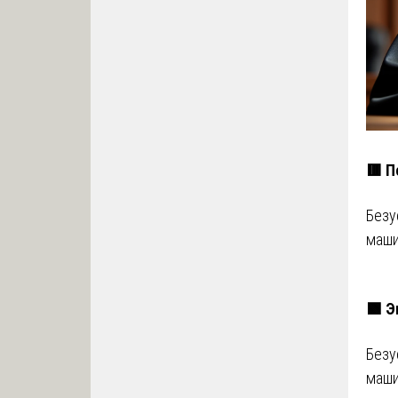
🟥 П
Безу
маши
🟩 Э
Безу
маши