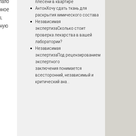
пало
плесени в квартире
Антон
Хочу сдать ткань для
нное
раскрытия химического состава
;
Независимая
бную
экспертиза
Сколько стоит
проверка лекарства в вашей
лаборатории?
Независимая
экспертиза
Под рецензированием
экспертного
заключения понимается
всесторонний, независимый и
критический ана...