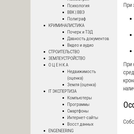
При 
Психология
ВВК | ВВЭ
Полиграф
КРИМИНАЛИСТИКА
Почерк и ТЭД
Давность документов
Видео и аудио
СТРОИТЕЛЬСТВО
ЗЕМЛЕУСТРОЙСТВО
При 
О Ц Е Н К А
Недвижимость
сред
(оценка)
крон
Земля (оценка)
нали
IT ЭКСПЕРТИЗА
Компьютеры
Ос
Программы
Смартфоны
Интернет-сайты
Собс
Восст.данных
ENGENEERING