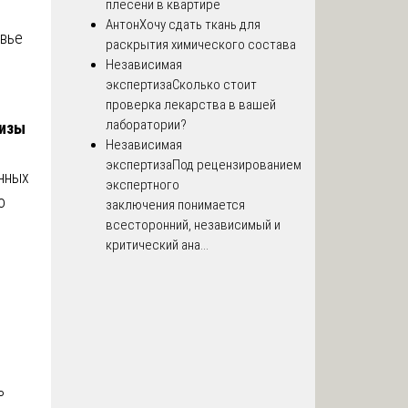
плесени в квартире
Антон
Хочу сдать ткань для
овье
раскрытия химического состава
Независимая
экспертиза
Сколько стоит
проверка лекарства в вашей
лаборатории?
тизы
Независимая
экспертиза
Под рецензированием
нных
экспертного
о
заключения понимается
всесторонний, независимый и
критический ана...
ь