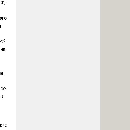
ки,
ого
и
ию?
ния
,
ли
рое
 в
ткие