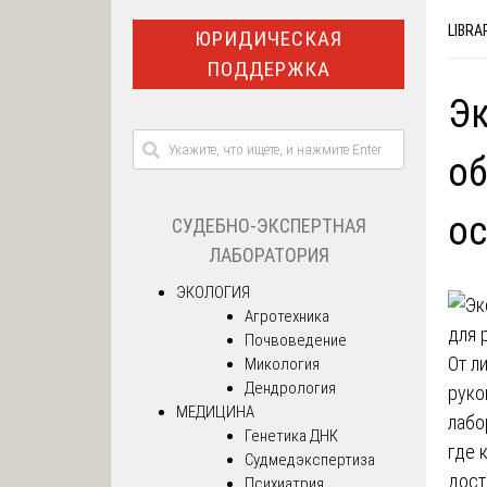
LIBRA
ЮРИДИЧЕСКАЯ
ПОДДЕРЖКА
Эк
об
ос
СУДЕБНО-ЭКСПЕРТНАЯ
ЛАБОРАТОРИЯ
ЭКОЛОГИЯ
Агротехника
Почвоведение
От л
Микология
Дендрология
руко
МЕДИЦИНА
лабо
Генетика ДНК
где 
Судмедэкспертиза
дост
Психиатрия