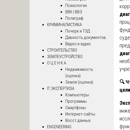
Психология
корр
ВВК | ВВЭ
диаг
Полиграф
проц
КРИМИНАЛИСТИКА
фунд
Почерк и ТЭД
суде
Давность документов
Видео и аудио
пред
СТРОИТЕЛЬСТВО
диаг
ЗЕМЛЕУСТРОЙСТВО
необ
О Ц Е Н К А
учре
Недвижимость
(оценка)
🔍
Чт
Земля (оценка)
IT ЭКСПЕРТИЗА
цел
Компьютеры
Программы
Эксп
Смартфоны
инже
Интернет-сайты
иссл
Восст.данных
функ
ENGENEERING