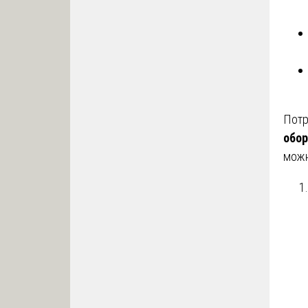
Потр
обо
можн