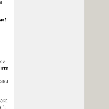
ля
има?
:
том
стики
ие и
ЭКГ,
Г),