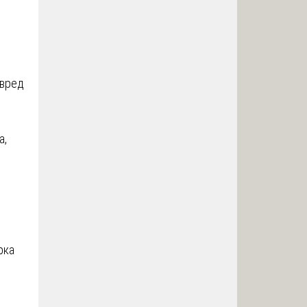
 вред
а,
рка