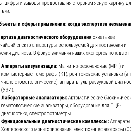
ы, цифры и выводы, предоставляя сторонам ясную картину д
твий.
ъекты и сферы применения: когда экспертиза незамен
ертиза диагностического оборудования
охватывает
чайший спектр аппаратуры, используемой для постановки и
нения диагноза. В фокус внимания наших экспертов попадают 
Аппараты визуализации:
Магнитно-резонансные (МРТ) и
компьютерные томографы (КТ), рентгеновские установки (в 
числе стоматологические), аппараты ультразвуковой диагно
(УЗИ).
Лабораторные анализаторы:
Автоматические биохимическ
гематологические анализаторы, оборудование для ПЦР-
диагностики, спектрофотометры.
Функциональные диагностические комплексы:
Аппараты 
Холтеровского мониторирования, электроэнцефалографы (ЭЭ