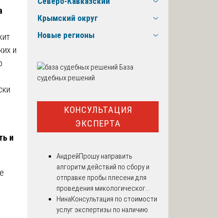
Северо-Кавказский
а
Крымский округ
Новые регионы
жит
ких и
о
База
судебных решений
ски
КОНСУЛЬТАЦИЯ
ЭКСПЕРТА
ть и
Андрей
Прошу направить
алгоритм действий по сбору и
е
отправке пробы плесени для
проведения микологическог...
Нина
Консультация по стоимости
услуг экспертизы по наличию