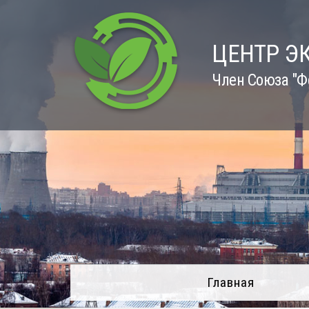
Skip
to
content
ЦЕНТР Э
Член Союза "Ф
Главная