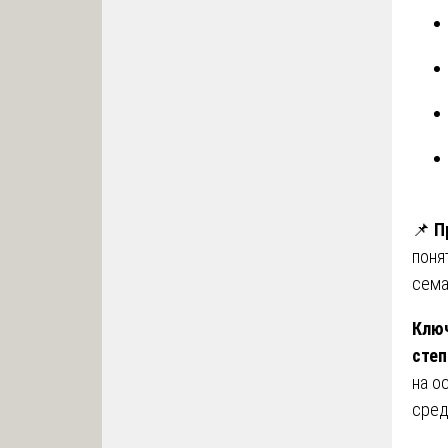
📌
П
поня
сема
Ключ
сте
на о
сред