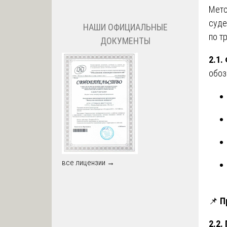
Мето
суде
НАШИ ОФИЦИАЛЬНЫЕ
по т
ДОКУМЕНТЫ
2.1.
обоз
все лицензии →
📌
П
2.2.