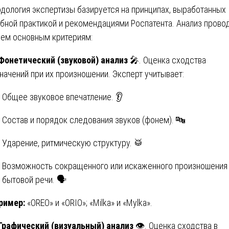
дология экспертизы базируется на принципах, выработанных
бной практикой и рекомендациями Роспатента. Анализ прово
рем основным критериям:
 Фонетический (звуковой) анализ
🎤. Оценка сходства
начений при их произношении. Эксперт учитывает:
Общее звуковое впечатление. 👂
Состав и порядок следования звуков (фонем). 🔤
Ударение, ритмическую структуру. 🥁
Возможность сокращенного или искаженного произношения
бытовой речи. 🗣️
ример:
«OREO» и «ORIO»; «Milka» и «Mylka».
 Графический (визуальный) анализ
👁️. Оценка сходства в