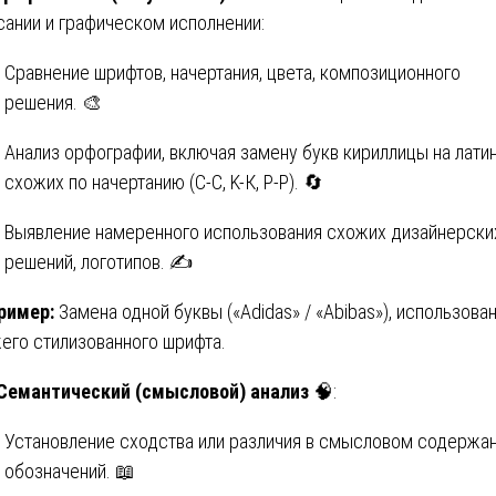
сании и графическом исполнении:
Сравнение шрифтов, начертания, цвета, композиционного
решения. 🎨
Анализ орфографии, включая замену букв кириллицы на латин
схожих по начертанию (C-С, K-К, P-Р). 🔄
Выявление намеренного использования схожих дизайнерски
решений, логотипов. ✍️
ример:
Замена одной буквы («Adidas» / «Abibas»), использова
его стилизованного шрифта.
 Семантический (смысловой) анализ
🧠:
Установление сходства или различия в смысловом содержа
обозначений. 📖