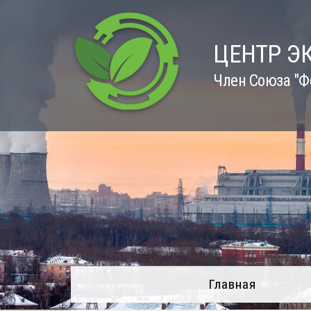
Skip
to
content
ЦЕНТР Э
Член Союза "Ф
Главная