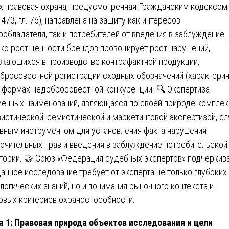
х правовая охрана, предусмотренная Гражданским кодексом
 1473, гл. 76), направлена на защиту как интересов
ообладателя, так и потребителей от введения в заблуждение. 
ко рост ценности брендов провоцирует рост нарушений,
жающихся в производстве контрафактной продукции,
бросовестной регистрации сходных обозначений (характерин
 формах недобросовестной конкуренции. 🔍 Экспертиза
енных наименований, являющаяся по своей природе компле
вистической, семиотической и маркетинговой экспертизой, с
вным инструментом для установления факта нарушения
ючительных прав и введения в заблуждение потребительской
тории. 🤝 Союз «Федерация судебных экспертов» подчеркива
данное исследование требует от эксперта не только глубоких
логических знаний, но и понимания рыночного контекста и
овых критериев охраноспособности.
а 1: Правовая природа объектов исследования и цели