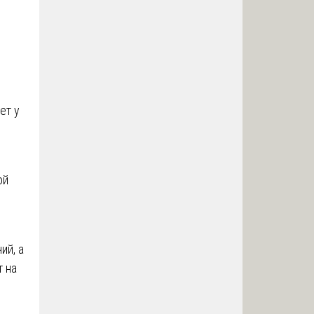
ет у
ой
ий, а
т на