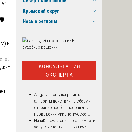
Северо-Кавказский
 РФ
Крымский округ
️
Новые регионы
База
га) и
судебных решений
ксной
КОНСУЛЬТАЦИЯ
лужит
ЭКСПЕРТА
ет,
Андрей
Прошу направить
алгоритм действий по сбору и
отправке пробы плесени для
проведения микологическог...
Нина
Консультация по стоимости
услуг экспертизы по наличию