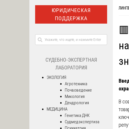
ЛИНГ
ЮРИДИЧЕСКАЯ
ПОДДЕРЖКА
🟥
на
з
СУДЕБНО-ЭКСПЕРТНАЯ
ЛАБОРАТОРИЯ
ЭКОЛОГИЯ
Введ
Агротехника
охра
Почвоведение
Микология
В со
Дендрология
това
МЕДИЦИНА
Генетика ДНК
ключ
Судмедэкспертиза
репу
Психиатрия