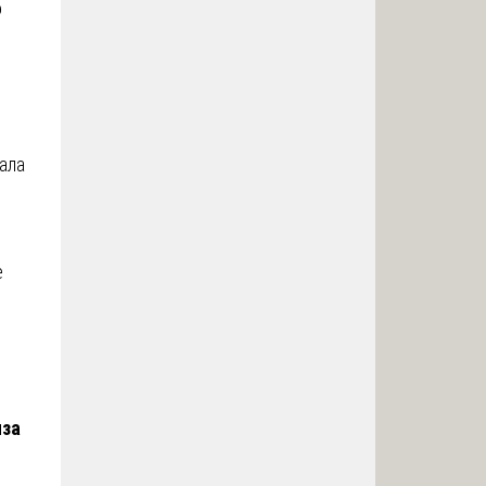
о
о
ала
я
е
иза