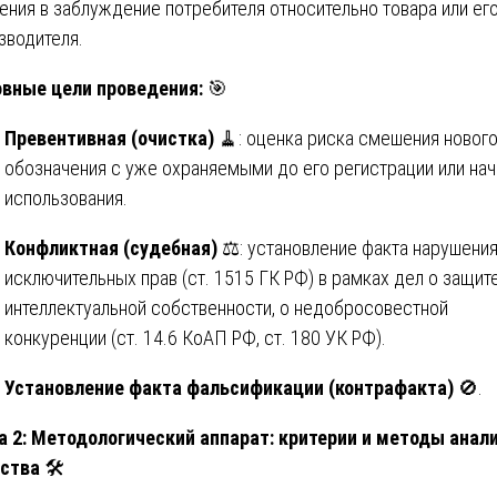
ения в заблуждение потребителя относительно товара или ег
зводителя.
вные цели проведения:
🎯
Превентивная (очистка)
🧹: оценка риска смешения новог
обозначения с уже охраняемыми до его регистрации или нач
использования.
Конфликтная (судебная)
⚖️: установление факта нарушени
исключительных прав (ст. 1515 ГК РФ) в рамках дел о защит
интеллектуальной собственности, о недобросовестной
конкуренции (ст. 14.6 КоАП РФ, ст. 180 УК РФ).
Установление факта фальсификации (контрафакта)
🚫.
а 2: Методологический аппарат: критерии и методы анал
ства
🛠️