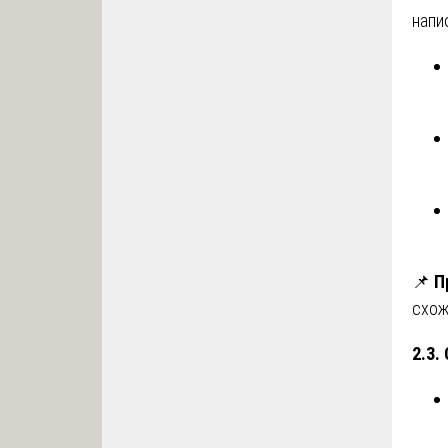
напи
📌
П
схож
2.3.