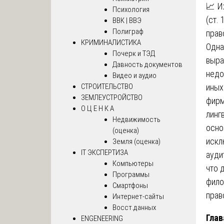
📈 И
Психология
(ст.
ВВК | ВВЭ
Полиграф
прав
КРИМИНАЛИСТИКА
Одна
Почерк и ТЭД
выра
Давность документов
недо
Видео и аудио
СТРОИТЕЛЬСТВО
иных
ЗЕМЛЕУСТРОЙСТВО
фирм
О Ц Е Н К А
линг
Недвижимость
осно
(оценка)
искл
Земля (оценка)
IT ЭКСПЕРТИЗА
ауди
Компьютеры
что 
Программы
фило
Смартфоны
прав
Интернет-сайты
Восст.данных
Глав
ENGENEERING