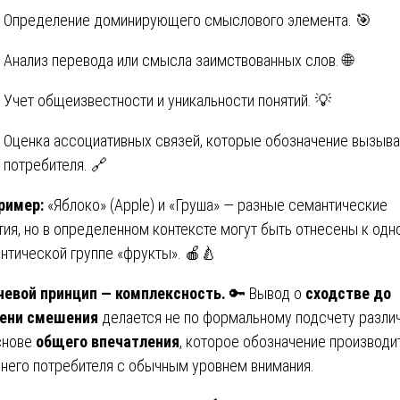
Определение доминирующего смыслового элемента. 🎯
Анализ перевода или смысла заимствованных слов. 🌐
Учет общеизвестности и уникальности понятий. 💡
Оценка ассоциативных связей, которые обозначение вызыва
потребителя. 🔗
ример:
«Яблоко» (Apple) и «Груша» — разные семантические
тия, но в определенном контексте могут быть отнесены к одн
нтической группе «фрукты». 🍎🍐
евой принцип — комплексность.
🔑 Вывод о
сходстве до
пени смешения
делается не по формальному подсчету различ
снове
общего впечатления
, которое обозначение производи
него потребителя с обычным уровнем внимания.