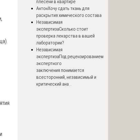
плесени в квартире
Антон
Хочу сдать ткань для
раскрытия химического состава
,
Независимая
экспертиза
Сколько стоит
проверка лекарства в вашей
ца).
лаборатории?
Независимая
экспертиза
Под рецензированием
экспертного
заключения понимается
всесторонний, независимый и
критический ана...
ятия.
и