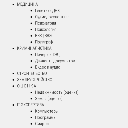
МЕДИЦИНА
Генетика ДНК
Судмедэкспертиза
Психиатрия
Психология
ВВК | ВВЭ
Полиграф
КРИМИНАЛИСТИКА
Почерк и ТЭД
Давность документов
Видео и аудио
СТРОИТЕЛЬСТВО
ЗЕМЛЕУСТРОЙСТВО
О Ц Е Н К А
Недвижимость (оценка)
Земля (оценка)
IT ЭКСПЕРТИЗА
Компьютеры
Программы
Смартфоны