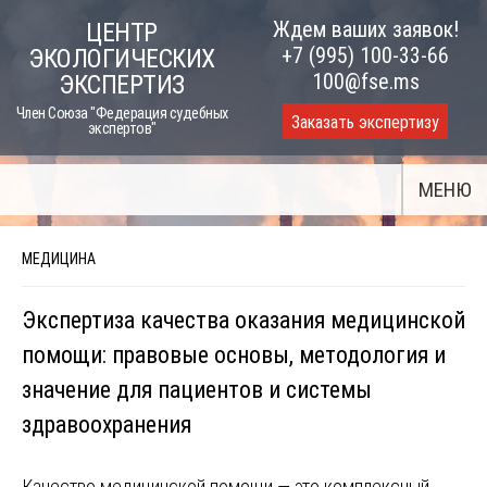
Skip
Ждем ваших заявок!
ЦЕНТР
to
+7 (995) 100-33-66
ЭКОЛОГИЧЕСКИХ
content
100@fse.ms
ЭКСПЕРТИЗ
Член Союза "Федерация судебных
Заказать экспертизу
экспертов"
МЕНЮ
МЕДИЦИНА
Экспертиза качества оказания медицинской
помощи: правовые основы, методология и
значение для пациентов и системы
здравоохранения
Качество медицинской помощи — это комплексный