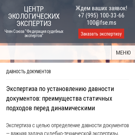
Skip
Ждем ваших заявок!
ЦЕНТР
to
+7 (995) 100-33-66
ЭКОЛОГИЧЕСКИХ
content
100@fse.ms
ЭКСПЕРТИЗ
Член Союза "Федерация судебных
Заказать экспертизу
экспертов"
МЕНЮ
ДАВНОСТЬ ДОКУМЕНТОВ
Экспертиза по установлению давности
документов: преимущества статичных
подходов перед динамическими
Экспертиза с целью определение давности документов
— важная задача судебно-технической экспертизы,