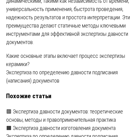
динамическими, такими как независимость от времени,
универсальность применения, быстрота проведения,
надежность результатов и простота интерпретации. Эти
преимущества делают статичные методы ключевыми
инструментами для эффективной экспертизы давности
документов.
Навигация
Какие основные этапы включает процесс экспертизы
керамики?
по
Экспертиза по определению давности подписания
записям
(написания) документов
Похожие статьи
🟥 Экспертиза давности документов: теоретические
основы, методы и правоприменительная практика
🟧 Экспертиза давности изготовления документа
Экспертиза по определению давности подписания