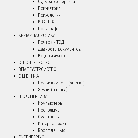
Судмедэкспертиза
Психиатрия
Психология
ВВК | ВВЭ
Полиграф
КРИМИНАЛИСТИКА
Почерк и ТЭД
Давность документов
Видео и аудио
СТРОИТЕЛЬСТВО
ЗЕМЛЕУСТРОЙСТВО
О Ц Е Н К А
Недвижимость (оценка)
Земля (оценка)
IT ЭКСПЕРТИЗА
Компьютеры
Программы
Смартфоны
Интернет-сайты
Восст.данных
ENGENEERING