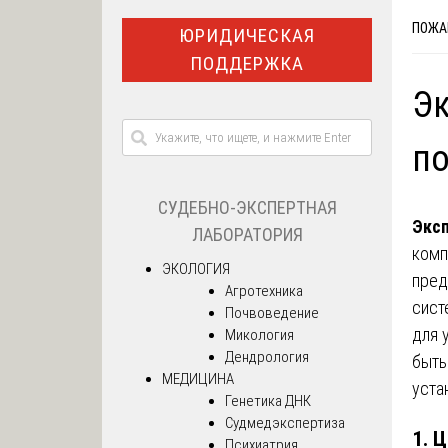
ПОЖА
ЮРИДИЧЕСКАЯ
ПОДДЕРЖКА
Эк
по
СУДЕБНО-ЭКСПЕРТНАЯ
Эксп
ЛАБОРАТОРИЯ
комп
ЭКОЛОГИЯ
пред
Агротехника
сист
Почвоведение
для 
Микология
Дендрология
быть
МЕДИЦИНА
уста
Генетика ДНК
Судмедэкспертиза
1.
Ц
Психиатрия