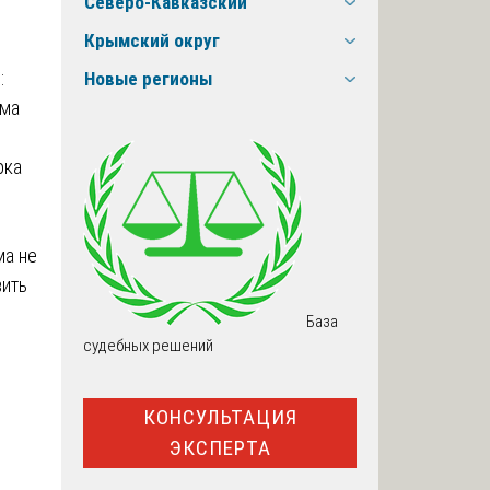
Северо-Кавказский
Крымский округ
м
:
Новые регионы
ема
рка
ма не
вить
База
судебных решений
КОНСУЛЬТАЦИЯ
ЭКСПЕРТА