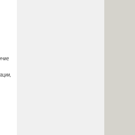
ичие
ации,