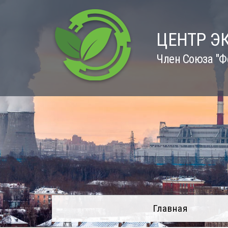
Skip
to
content
ЦЕНТР Э
Член Союза "Ф
Главная