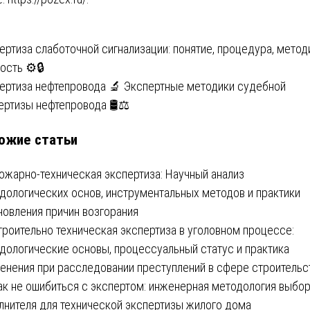
вигация
ертиза слаботочной сигнализации: понятие, процедура, метод
ость ⚙️🔒
ертиза нефтепровода 🔬 Экспертные методики судебной
писям
ертизы нефтепровода 🛢⚖
ожие статьи
ожарно-техническая экспертиза: Научный анализ
дологических основ, инструментальных методов и практики
новления причин возгорания
троительно техническая экспертиза в уголовном процессе:
дологические основы, процессуальный статус и практика
енения при расследовании преступлений в сфере строительс
ак не ошибиться с экспертом: инженерная методология выбо
лнителя для технической экспертизы жилого дома