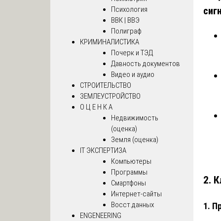
сиг
Психология
ВВК | ВВЭ
Полиграф
КРИМИНАЛИСТИКА
Почерк и ТЭД
Давность документов
Видео и аудио
СТРОИТЕЛЬСТВО
ЗЕМЛЕУСТРОЙСТВО
О Ц Е Н К А
Недвижимость
(оценка)
Земля (оценка)
IT ЭКСПЕРТИЗА
Компьютеры
Программы
2.
К
Смартфоны
Интернет-сайты
Восст.данных
1.
Пр
ENGENEERING