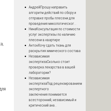
Андрей
Прошу направить
алгоритм действий по сбору и
отправке пробы плесени для
проведения микологическог...
Нина
Консультация по стоимости
услуг экспертизы по наличию
плесени в квартире
а,
Антон
Хочу сдать ткань для
раскрытия химического состава
Независимая
экспертиза
Сколько стоит
проверка лекарства в вашей
лаборатории?
Независимая
экспертиза
Под рецензированием
для
экспертного
заключения понимается
всесторонний, независимый и
критический ана...