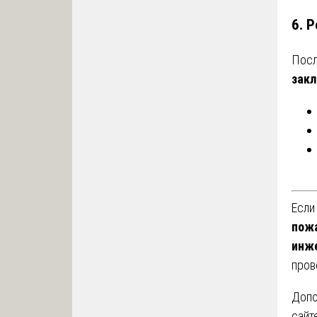
6.
Р
Посл
зак
Если
пожа
инж
пров
Допо
сайт