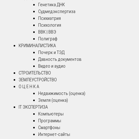
Генетика ДНК
Судмедэкспертиза
Психиатрия
Психология
ВВК | ВВЭ
Полиграф
КРИМИНАЛИСТИКА
Почерк и ТЭД
Давность документов
Видео и аудио
СТРОИТЕЛЬСТВО
ЗЕМЛЕУСТРОЙСТВО
О Ц Е Н К А
Недвижимость (оценка)
Земля (оценка)
IT ЭКСПЕРТИЗА
Компьютеры
Программы
Смартфоны
Интернет-сайты