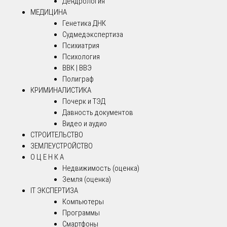
Дендрология
МЕДИЦИНА
Генетика ДНК
Судмедэкспертиза
Психиатрия
Психология
ВВК | ВВЭ
Полиграф
КРИМИНАЛИСТИКА
Почерк и ТЭД
Давность документов
Видео и аудио
СТРОИТЕЛЬСТВО
ЗЕМЛЕУСТРОЙСТВО
О Ц Е Н К А
Недвижимость (оценка)
Земля (оценка)
IT ЭКСПЕРТИЗА
Компьютеры
Программы
Смартфоны