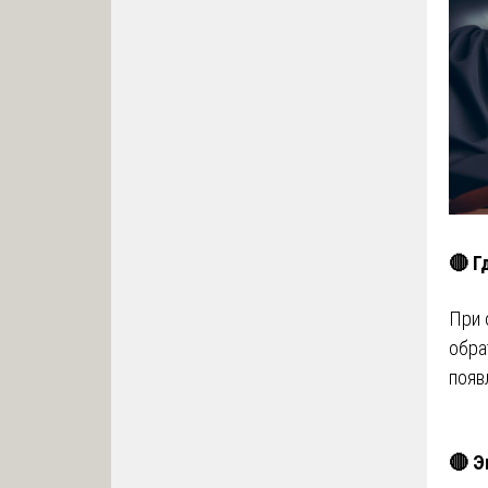
🔴 Г
При 
обра
появ
🔴 Э