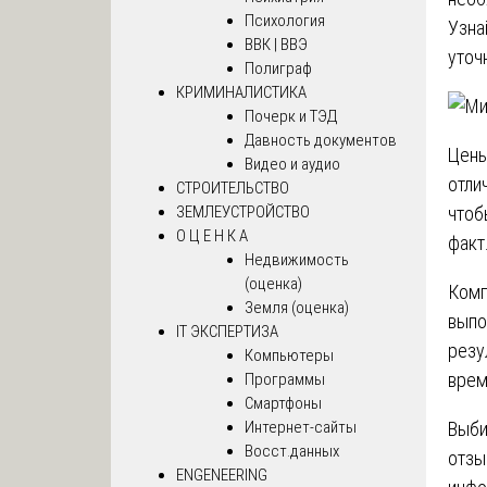
Психология
Узна
ВВК | ВВЭ
уточ
Полиграф
КРИМИНАЛИСТИКА
Почерк и ТЭД
Давность документов
Цены
Видео и аудио
отли
СТРОИТЕЛЬСТВО
чтоб
ЗЕМЛЕУСТРОЙСТВО
О Ц Е Н К А
факт
Недвижимость
(оценка)
Комп
Земля (оценка)
выпо
IT ЭКСПЕРТИЗА
резу
Компьютеры
врем
Программы
Смартфоны
Выби
Интернет-сайты
Восст.данных
отзы
ENGENEERING