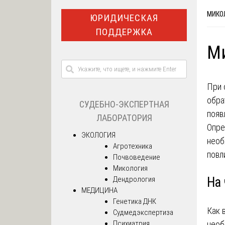
МИКО
ЮРИДИЧЕСКАЯ
ПОДДЕРЖКА
Ми
При 
обра
СУДЕБНО-ЭКСПЕРТНАЯ
появ
ЛАБОРАТОРИЯ
Опре
ЭКОЛОГИЯ
необ
Агротехника
повл
Почвоведение
Микология
На
Дендрология
МЕДИЦИНА
Генетика ДНК
Как 
Судмедэкспертиза
необ
Психиатрия