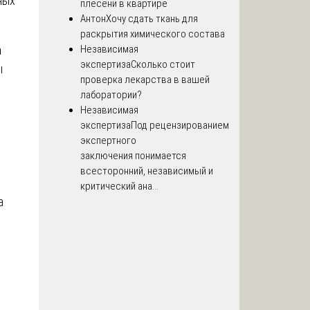
ных
плесени в квартире
Антон
Хочу сдать ткань для
раскрытия химического состава
а
Независимая
экспертиза
Сколько стоит
ы
проверка лекарства в вашей
лаборатории?
Независимая
экспертиза
Под рецензированием
экспертного
заключения понимается
всесторонний, независимый и
критический ана...
а