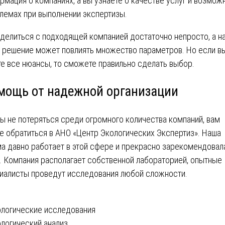
рмация о компаниях, а вы узнаете о качестве услуг и возмож
лемах при выполнении экспертизы.
делиться с подходящей компанией достаточно непросто, а н
 решение может повлиять множество параметров. Но если в
те все нюансы, то сможете правильно сделать выбор.
мощь от надежной организации
ы не потеряться среди огромного количества компаний, вам
е обратиться в АНО «Центр Экологических Экспертиз». Наша
а давно работает в этой сфере и прекрасно зарекомендовал
. Компания располагает собственной лабораторией, опытные
иалисты проведут исследования любой сложности.
вигация
логические исследования
логический анализ