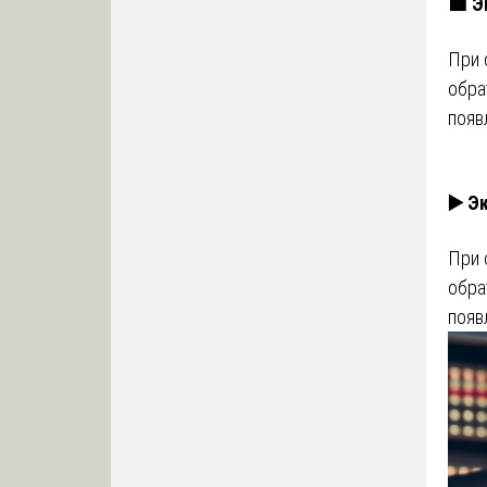
🟩 Э
При 
обра
появ
▶️ Э
При 
обра
появ