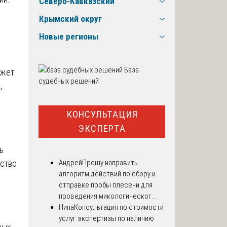
Северо-Кавказский
,
Крымский округ
Новые регионы
База
ожет
судебных решений
,
КОНСУЛЬТАЦИЯ
ЭКСПЕРТА
ь
ество
Андрей
Прошу направить
алгоритм действий по сбору и
отправке пробы плесени для
проведения микологическог...
Нина
Консультация по стоимости
услуг экспертизы по наличию