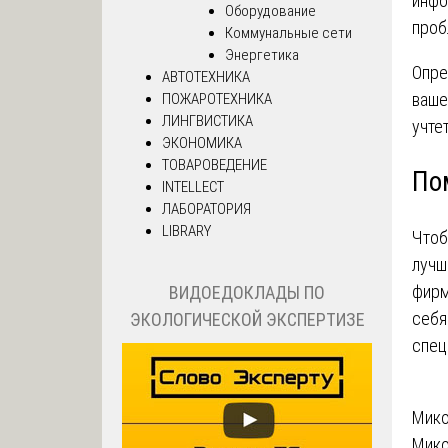
инфо
Оборудование
проб
Коммунальные сети
Энергетика
Опре
АВТОТЕХНИКА
ваше
ПОЖАРОТЕХНИКА
ЛИНГВИСТИКА
учте
ЭКОНОМИКА
ТОВАРОВЕДЕНИЕ
По
INTELLECT
ЛАБОРАТОРИЯ
LIBRARY
Чтоб
лучш
фирм
ВИДОЕДОКЛАДЫ ПО
себя
ЭКОЛОГИЧЕСКОЙ ЭКСПЕРТИЗЕ
спец
На
Мико
Мико