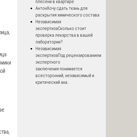
плесени в квартире
Антон
Хочу сдать ткань для
раскрытия химического состава
Независимая
экспертиза
Сколько стоит
лица,
проверка лекарства в вашей
лаборатории?
Независимая
ица
экспертиза
Под рецензированием
экспертного
амики
заключения понимается
ной
всесторонний, независимый и
критический ана...
ве
тва,