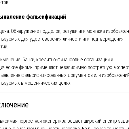
нтов.
ыявление фальсификаций
дача: Обнаружение подделок, ретуши или монтажа изображен
льзуемых для удостоверения личности или подтверждения
тий.
именение: Банки, кредитно-финансовые организации и
ические фирмы применяют независимую портретную экспер
выявления фальсифицированных документов или изображений
льзуемых в мошеннических целях.
ключение
висимая портретная экспертиза решает широкий спектр задач
анных с анализом внешности человека. Ее высокая точность и