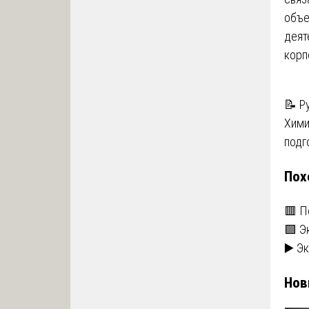
объе
деят
корп
На
📝 Р
Хими
по
подг
за
Пох
🟥 П
🟩 Э
▶️ Э
Нов