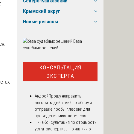
Северо-Кавказский
к
Крымский округ
Новые регионы
База
ся:
судебных решений
КОНСУЛЬТАЦИЯ
ЭКСПЕРТА
ретах
Андрей
Прошу направить
алгоритм действий по сбору и
отправке пробы плесени для
проведения микологическог...
Нина
Консультация по стоимости
услуг экспертизы по наличию