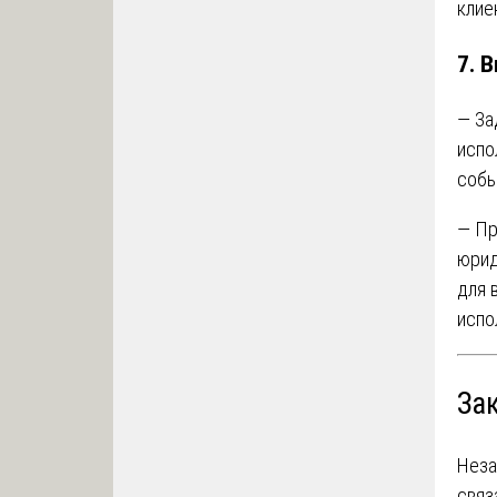
клие
7.
В
— За
испо
собы
— Пр
юрид
для 
испо
За
Неза
связ