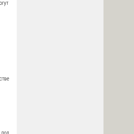
огут
стве
 под