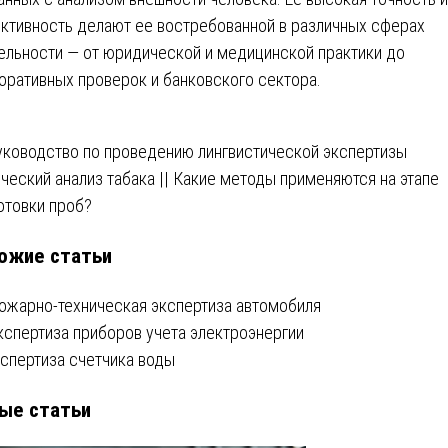
ктивность делают ее востребованной в различных сферах
ельности — от юридической и медицинской практики до
оративных проверок и банковского сектора.
вигация
уководство по проведению лингвистической экспертизы
ческий анализ табака || Какие методы применяются на этапе
отовки проб?
писям
ожие статьи
ожарно-техническая экспертиза автомобиля
кспертиза приборов учета электроэнергии
кспертиза счетчика воды
ые статьи