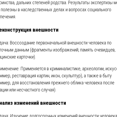
ринства, дальних степеней родства. Результаты экспертизы м
 полезны в наследственных делах и вопросах социального
печения.
еконструкция внешности
дача: Воссоздание первоначальной внешности человека по
точным данным (фрагменты изображений, память очевидцев,
цинские карточки).
именение: Применяется в криминалистике, археологии, искус
ример, реставрация картин, икон, скульптур), а также в быту
ример, для восстановления прежнего облика человека после
ации или несчастного случая).
нализ изменений внешности
дача: Изучение долгосрочных изменений внешности человека