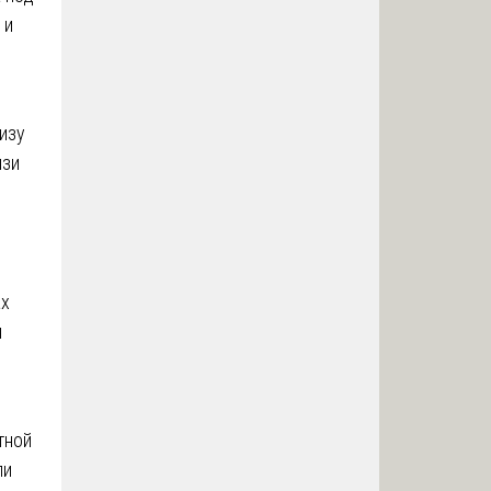
 и
изу
язи
ах
я
тной
ли