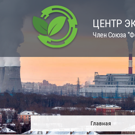
Skip
to
content
ЦЕНТР Э
Член Союза "Ф
Главная