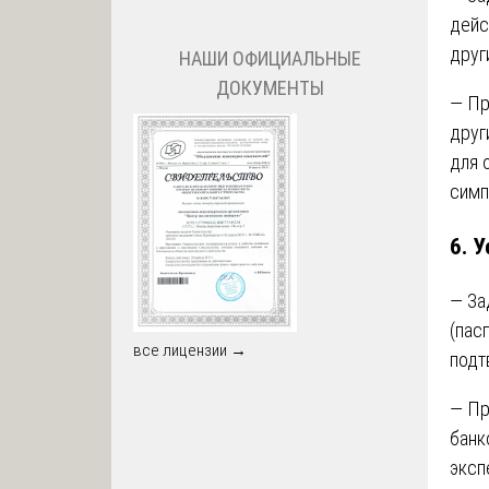
дейс
друг
НАШИ ОФИЦИАЛЬНЫЕ
ДОКУМЕНТЫ
— Пр
друг
для 
симп
6.
У
— За
(пас
все лицензии →
подт
— Пр
банк
эксп