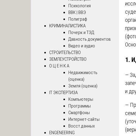
иссл
Психология
суде
ВВК | ВВЭ
Полиграф
орга
КРИМИНАЛИСТИКА
приз
Почерк и ТЭД
(фот
Давность документов
Осно
Видео и аудио
СТРОИТЕЛЬСТВО
1.
И
ЗЕМЛЕУСТРОЙСТВО
О Ц Е Н К А
Недвижимость
— За
(оценка)
запе
Земля (оценка)
и др
IT ЭКСПЕРТИЗА
Компьютеры
— Пр
Программы
Смартфоны
семе
Интернет-сайты
(уто
Восст.данных
(вер
ENGENEERING