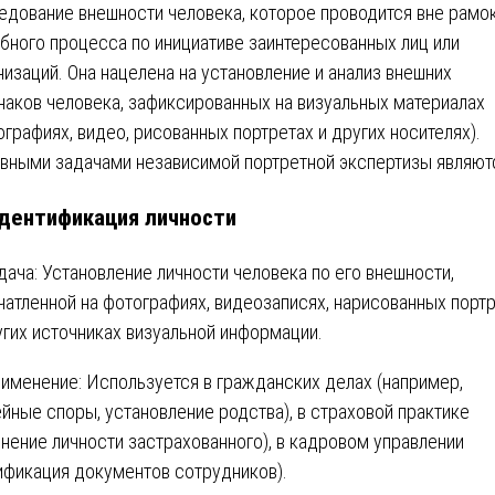
едование внешности человека, которое проводится вне рамо
бного процесса по инициативе заинтересованных лиц или
низаций. Она нацелена на установление и анализ внешних
наков человека, зафиксированных на визуальных материалах
ографиях, видео, рисованных портретах и других носителях).
вными задачами независимой портретной экспертизы являют
дентификация личности
дача: Установление личности человека по его внешности,
чатленной на фотографиях, видеозаписях, нарисованных порт
угих источниках визуальной информации.
именение: Используется в гражданских делах (например,
йные споры, установление родства), в страховой практике
чнение личности застрахованного), в кадровом управлении
ификация документов сотрудников).