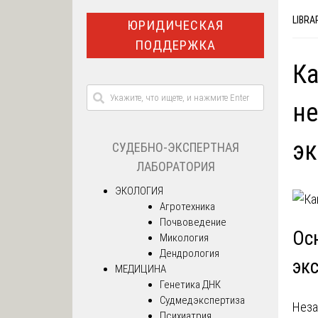
LIBRA
ЮРИДИЧЕСКАЯ
ПОДДЕРЖКА
Ка
не
эк
СУДЕБНО-ЭКСПЕРТНАЯ
ЛАБОРАТОРИЯ
ЭКОЛОГИЯ
Агротехника
Почвоведение
Ос
Микология
Дендрология
эк
МЕДИЦИНА
Генетика ДНК
Судмедэкспертиза
Неза
Психиатрия