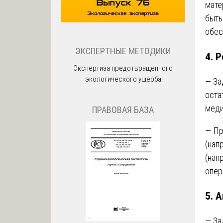
мате
быть
обес
ЭКСПЕРТНЫЕ МЕТОДИКИ
4.
Р
Экспертиза предотвращенного
экологического ущерба
— За
оста
меди
ПРАВОВАЯ БАЗА
— Пр
(нап
(нап
опер
5.
А
— За