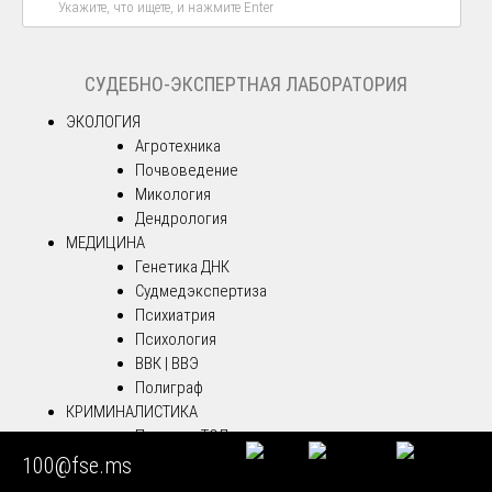
СУДЕБНО-ЭКСПЕРТНАЯ ЛАБОРАТОРИЯ
ЭКОЛОГИЯ
Агротехника
Почвоведение
Микология
Дендрология
МЕДИЦИНА
Генетика ДНК
Судмедэкспертиза
Психиатрия
Психология
ВВК | ВВЭ
Полиграф
КРИМИНАЛИСТИКА
Почерк и ТЭД
Давность документов
100@fse.ms
Видео и аудио