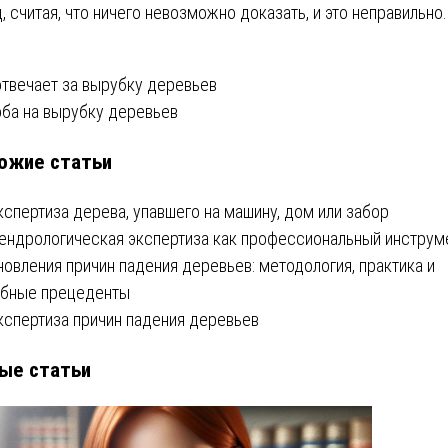
д, считая, что ничего невозможно доказать, и это неправильно.
вигация
отвечает за вырубку деревьев
ба на вырубку деревьев
ожие статьи
писям
кспертиза дерева, упавшего на машину, дом или забор
ендрологическая экспертиза как профессиональный инструм
новления причин падения деревьев: методология, практика и
бные прецеденты
кспертиза причин падения деревьев
ые статьи