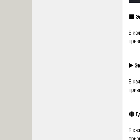
🟩 Э
В ка
прив
▶️ Э
В ка
прив
🔴 Г
В ка
прив