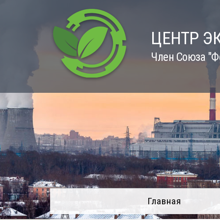
Skip
to
content
ЦЕНТР Э
Член Союза "Ф
Главная