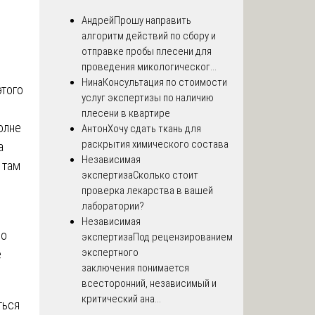
Андрей
Прошу направить
алгоритм действий по сбору и
отправке пробы плесени для
проведения микологическог...
Нина
Консультация по стоимости
этого
услуг экспертизы по наличию
плесени в квартире
олне
Антон
Хочу сдать ткань для
раскрытия химического состава
а
Независимая
 там
экспертиза
Сколько стоит
проверка лекарства в вашей
лаборатории?
Независимая
но
экспертиза
Под рецензированием
экспертного
е
заключения понимается
всесторонний, независимый и
критический ана...
ться