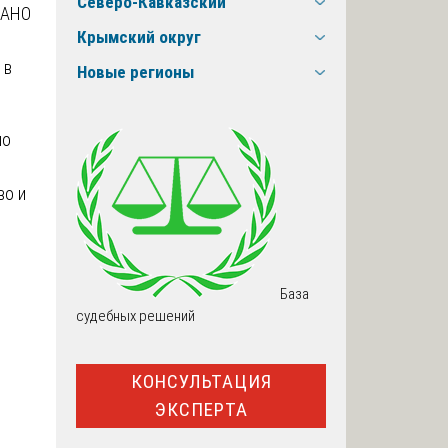
Северо-Кавказский
 АНО
Крымский округ
 в
Новые регионы
но
во и
База
судебных решений
КОНСУЛЬТАЦИЯ
ЭКСПЕРТА