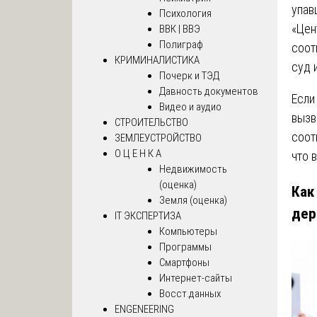
упав
Психология
«Цен
ВВК | ВВЭ
Полиграф
соот
КРИМИНАЛИСТИКА
суд 
Почерк и ТЭД
Давность документов
Если
Видео и аудио
вызв
СТРОИТЕЛЬСТВО
соот
ЗЕМЛЕУСТРОЙСТВО
О Ц Е Н К А
что 
Недвижимость
(оценка)
Как
Земля (оценка)
дер
IT ЭКСПЕРТИЗА
Компьютеры
Программы
Смартфоны
Интернет-сайты
Восст.данных
ENGENEERING