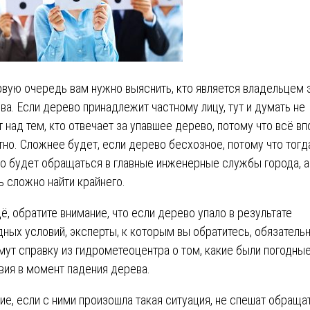
рвую очередь вам нужно выяснить, кто является владельцем 
ва. Если дерево принадлежит частному лицу, тут и думать не
т над тем, кто отвечает за упавшее дерево, потому что всё вп
тно. Сложнее будет, если дерево бесхозное, потому что тогд
о будет обращаться в главные инженерные службы города, а
ь сложно найти крайнего.
ё, обратите внимание, что если дерево упало в результате
дных условий, эксперты, к которым вы обратитесь, обязатель
мут справку из гидрометеоцентра о том, какие были погодны
вия в момент падения дерева.
ие, если с ними произошла такая ситуация, не спешат обраща