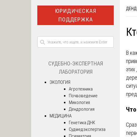
ДЕНД
ЮРИДИЧЕСКАЯ
ПОДДЕРЖКА
Кт
В ка
прив
СУДЕБНО-ЭКСПЕРТНАЯ
этих
ЛАБОРАТОРИЯ
дере
ЭКОЛОГИЯ
ситу
Агротехника
пред
Почвоведение
Микология
Что
Дендрология
МЕДИЦИНА
Генетика ДНК
Сраз
Судмедэкспертиза
перв
Психиатрия