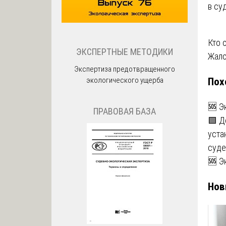
в су
На
Кто 
ЭКСПЕРТНЫЕ МЕТОДИКИ
Жало
по
Экспертиза предотвращенного
Пох
экологического ущерба
за
🆘 Э
ПРАВОВАЯ БАЗА
🟩 Д
уста
суде
🆘 Э
Нов