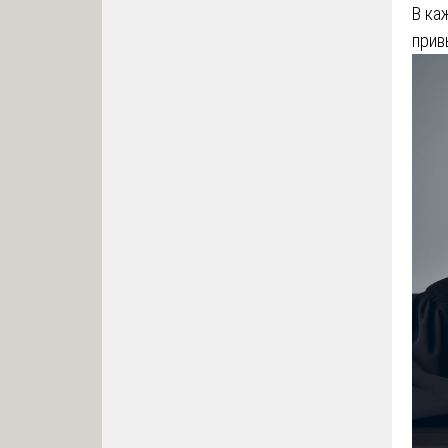
В ка
прив