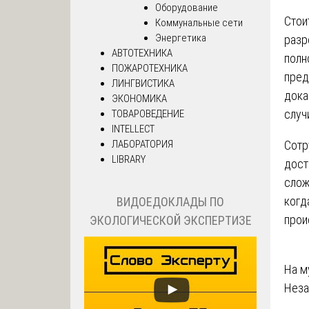
Оборудование
Стои
Коммунальные сети
Энергетика
разр
АВТОТЕХНИКА
полн
ПОЖАРОТЕХНИКА
пред
ЛИНГВИСТИКА
дока
ЭКОНОМИКА
случ
ТОВАРОВЕДЕНИЕ
INTELLECT
ЛАБОРАТОРИЯ
Сотр
LIBRARY
дост
слож
когд
ВИДОЕДОКЛАДЫ ПО
прои
ЭКОЛОГИЧЕСКОЙ ЭКСПЕРТИЗЕ
На
На м
Неза
по