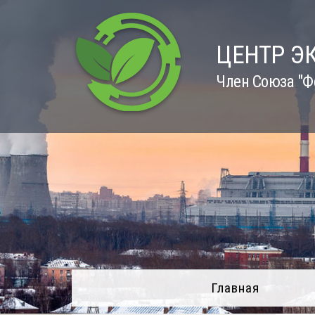
Skip
to
content
ЦЕНТР Э
Член Союза "Ф
Главная