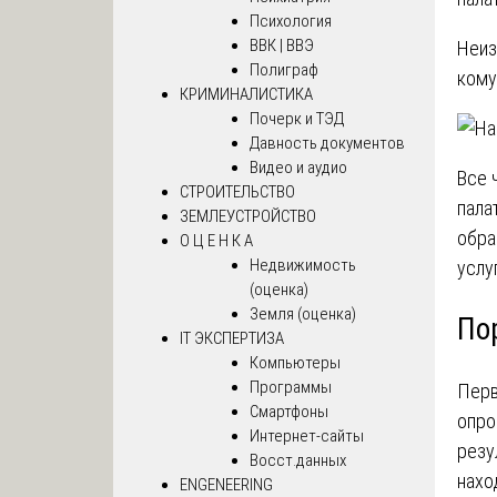
Психология
ВВК | ВВЭ
Неиз
Полиграф
кому
КРИМИНАЛИСТИКА
Почерк и ТЭД
Давность документов
Видео и аудио
Все 
СТРОИТЕЛЬСТВО
пала
ЗЕМЛЕУСТРОЙСТВО
обра
О Ц Е Н К А
Недвижимость
услу
(оценка)
Земля (оценка)
По
IT ЭКСПЕРТИЗА
Компьютеры
Программы
Перв
Смартфоны
опро
Интернет-сайты
резу
Восст.данных
нахо
ENGENEERING