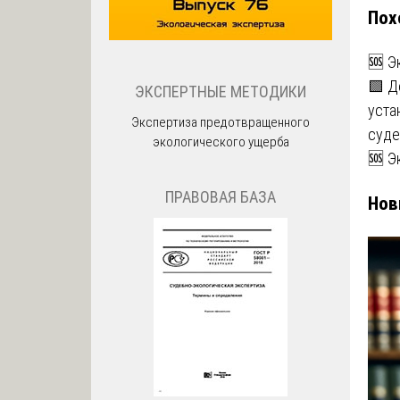
Пох
за
🆘 Э
🟩 Д
ЭКСПЕРТНЫЕ МЕТОДИКИ
уста
Экспертиза предотвращенного
суде
экологического ущерба
🆘 Э
ПРАВОВАЯ БАЗА
Нов