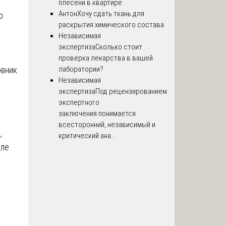
плесени в квартире
Антон
Хочу сдать ткань для
о
раскрытия химического состава
Независимая
экспертиза
Сколько стоит
проверка лекарства в вашей
лаборатории?
овник
Независимая
экспертиза
Под рецензированием
экспертного
заключения понимается
всесторонний, независимый и
,
критический ана...
сле