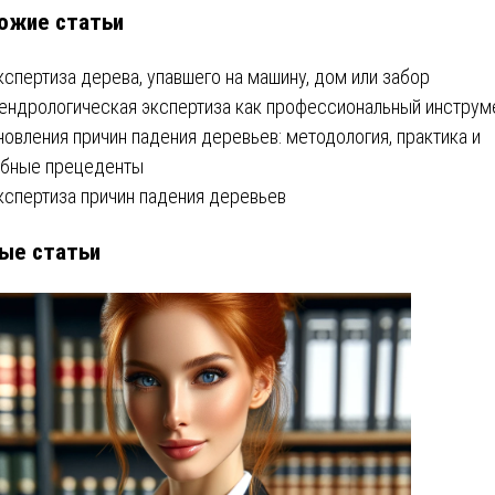
ожие статьи
писям
кспертиза дерева, упавшего на машину, дом или забор
ендрологическая экспертиза как профессиональный инструм
новления причин падения деревьев: методология, практика и
бные прецеденты
кспертиза причин падения деревьев
ые статьи