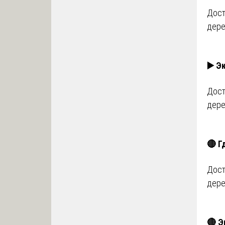
Дост
дере
▶️ Э
Дост
дере
🔴 Г
Дост
дере
🔴 Э