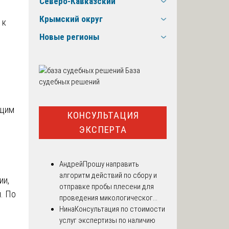
Северо-Кавказский
Крымский округ
 к
Новые регионы
База
судебных решений
ющим
КОНСУЛЬТАЦИЯ
ЭКСПЕРТА
Андрей
Прошу направить
алгоритм действий по сбору и
ии,
отправке пробы плесени для
. По
проведения микологическог...
Нина
Консультация по стоимости
услуг экспертизы по наличию