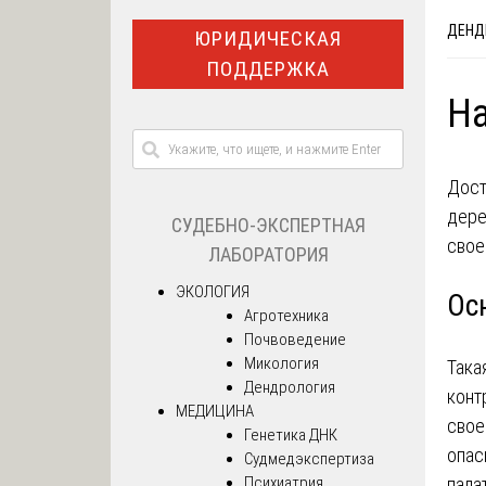
ДЕНД
ЮРИДИЧЕСКАЯ
ПОДДЕРЖКА
На
Дост
дере
СУДЕБНО-ЭКСПЕРТНАЯ
свое
ЛАБОРАТОРИЯ
ЭКОЛОГИЯ
Ос
Агротехника
Почвоведение
Микология
Така
Дендрология
конт
МЕДИЦИНА
свое
Генетика ДНК
опас
Судмедэкспертиза
пала
Психиатрия