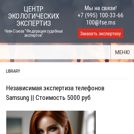
Skip
Мы на связи!
ЦЕНТР
to
+7 (995) 100-33-66
ЭКОЛОГИЧЕСКИХ
content
100@fse.ms
ЭКСПЕРТИЗ
Член Союза "Федерация судебных
Заказать экспертизу
экспертов"
МЕНЮ
LIBRARY
Независимая экспертиза телефонов
Samsung || Стоимость 5000 руб