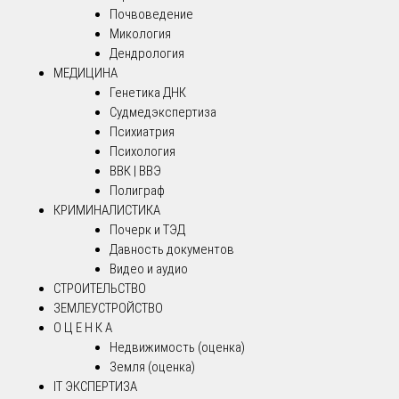
Почвоведение
Микология
Дендрология
МЕДИЦИНА
Генетика ДНК
Судмедэкспертиза
Психиатрия
Психология
ВВК | ВВЭ
Полиграф
КРИМИНАЛИСТИКА
Почерк и ТЭД
Давность документов
Видео и аудио
СТРОИТЕЛЬСТВО
ЗЕМЛЕУСТРОЙСТВО
О Ц Е Н К А
Недвижимость (оценка)
Земля (оценка)
IT ЭКСПЕРТИЗА