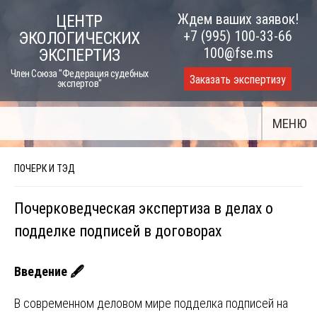
Skip
Ждем ваших заявок!
ЦЕНТР
to
+7 (995) 100-33-66
ЭКОЛОГИЧЕСКИХ
content
100@fse.ms
ЭКСПЕРТИЗ
Член Союза "Федерация судебных
Заказать экспертизу
экспертов"
МЕНЮ
ПОЧЕРК И ТЭД
Почерковедческая экспертиза в делах о
подделке подписей в договорах
Введение
🖋
В современном деловом мире подделка подписей на