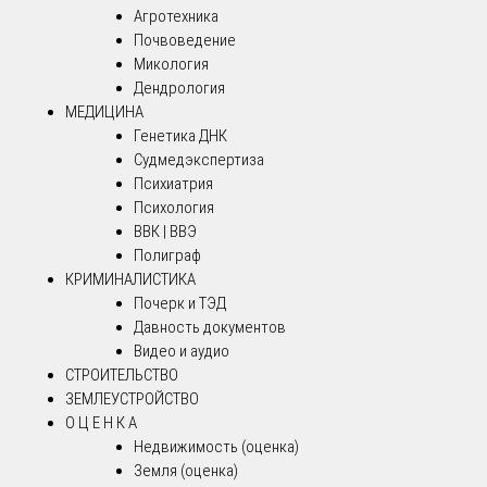
Агротехника
Почвоведение
Микология
Дендрология
МЕДИЦИНА
Генетика ДНК
Судмедэкспертиза
Психиатрия
Психология
ВВК | ВВЭ
Полиграф
КРИМИНАЛИСТИКА
Почерк и ТЭД
Давность документов
Видео и аудио
СТРОИТЕЛЬСТВО
ЗЕМЛЕУСТРОЙСТВО
О Ц Е Н К А
Недвижимость (оценка)
Земля (оценка)