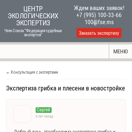
Skip
Ждем ваших заявок!
ЦЕНТР
to
+7 (995) 100-33-66
ЭКОЛОГИЧЕСКИХ
content
100@fse.ms
ЭКСПЕРТИЗ
Член Союза "Федерация судебных
Заказать экспертизу
экспертов"
МЕНЮ
← Консультация с экспертами
Экспертиза грибка и плесени в новостройке
Сергей
6 лет назад
Добрый день. Необходима экспертиза грибка и