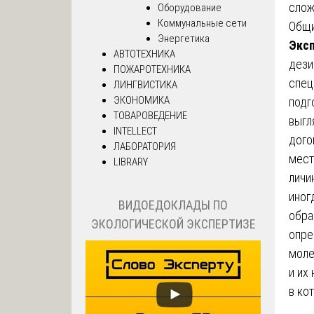
слож
Оборудование
Коммунальные сети
Общи
Энергетика
Эксп
АВТОТЕХНИКА
дези
ПОЖАРОТЕХНИКА
спец
ЛИНГВИСТИКА
ЭКОНОМИКА
подг
ТОВАРОВЕДЕНИЕ
выгл
INTELLECT
дого
ЛАБОРАТОРИЯ
мест
LIBRARY
личи
иног
ВИДОЕДОКЛАДЫ ПО
обра
ЭКОЛОГИЧЕСКОЙ ЭКСПЕРТИЗЕ
опре
моле
и их
в ко