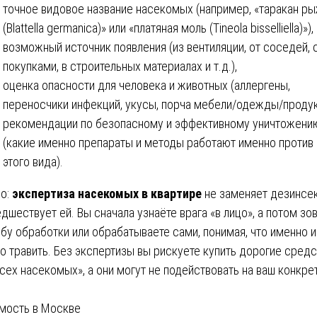
точное видовое название насекомых (например, «таракан р
(Blattella germanica)» или «платяная моль (Tineola bisselliella)»),
возможный источник появления (из вентиляции, от соседей, 
покупками, в строительных материалах и т.д.),
оценка опасности для человека и животных (аллергены,
переносчики инфекций, укусы, порча мебели/одежды/продук
рекомендации по безопасному и эффективному уничтожени
(какие именно препараты и методы работают именно против
этого вида).
о:
экспертиза насекомых в квартире
не заменяет дезинсе
едшествует ей. Вы сначала узнаёте врага «в лицо», а потом зо
бу обработки или обрабатываете сами, понимая, что именно и
о травить. Без экспертизы вы рискуете купить дорогие средс
всех насекомых», а они могут не подействовать на ваш конкре
мость в Москве