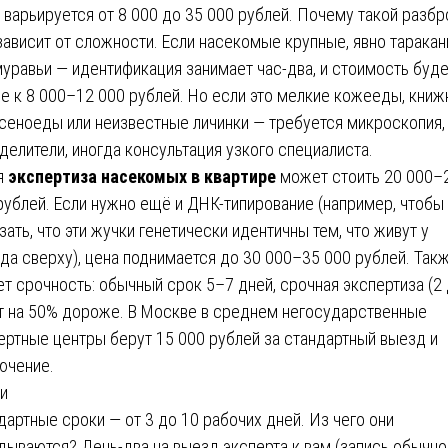
 варьируется от 8 000 до 35 000 рублей. Почему такой разбр
зависит от сложности. Если насекомые крупные, явно тарака
муравьи — идентификация занимает час-два, и стоимость буд
е к 8 000–12 000 рублей. Но если это мелкие кожееды, кни
 сеноеды или неизвестные личинки — требуется микроскопия,
делители, иногда консультация узкого специалиста.
я
экспертиза насекомых в квартире
может стоить 20 000–
рублей. Если нужно ещё и ДНК-типирование (например, чтобы
зать, что эти жучки генетически идентичны тем, что живут у
да сверху), цена поднимается до 30 000–35 000 рублей. Так
ет срочность: обычный срок 5–7 дней, срочная экспертиза (2 
т на 50% дороже. В Москве в среднем негосударственные
ертные центры берут 15 000 рублей за стандартный выезд и
ючение.
и
дартные сроки — от 3 до 10 рабочих дней. Из чего они
дываются? День-два на выезд эксперта к вам (запись обычно