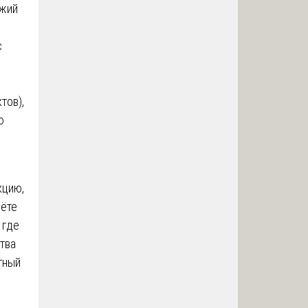
ыжий
с
тов),
ю
кцию,
вёте
 где
тва
тный