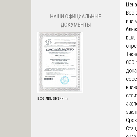
Цена
Всё 
НАШИ ОФИЦИАЛЬНЫЕ
или 
ДОКУМЕНТЫ
ближ
вши,
опре
Така
000 
дока
сосе
влия
стои
все лицензии →
эксп
закл
Срок
Стан
скла