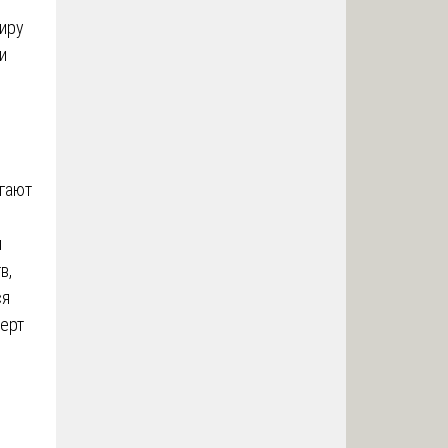
иру
и
огают
и
в,
ся
перт