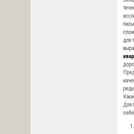
тече
иссл
пись
слож
для 
выра
квар
доро
Пред
каче
редк
Каки
Для 
себя