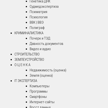
Генетика ДНК
Судмедэкспертиза
Психиатрия
Психология
ВВК | ВВЭ
Полиграф
КРИМИНАЛИСТИКА
Почерк и ТЭД
Давность документов
Видео и аудио
СТРОИТЕЛЬСТВО
ЗЕМЛЕУСТРОЙСТВО
О Ц Е Н К А
Недвижимость (оценка)
Земля (оценка)
IT ЭКСПЕРТИЗА
Компьютеры
Программы
Смартфоны
Интернет-сайты
Восст.данных