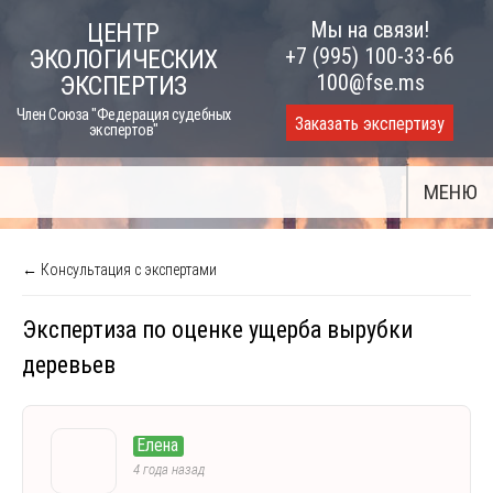
Skip
Мы на связи!
ЦЕНТР
to
+7 (995) 100-33-66
ЭКОЛОГИЧЕСКИХ
content
100@fse.ms
ЭКСПЕРТИЗ
Член Союза "Федерация судебных
Заказать экспертизу
экспертов"
МЕНЮ
← Консультация с экспертами
Экспертиза по оценке ущерба вырубки
деревьев
Елена
4 года назад