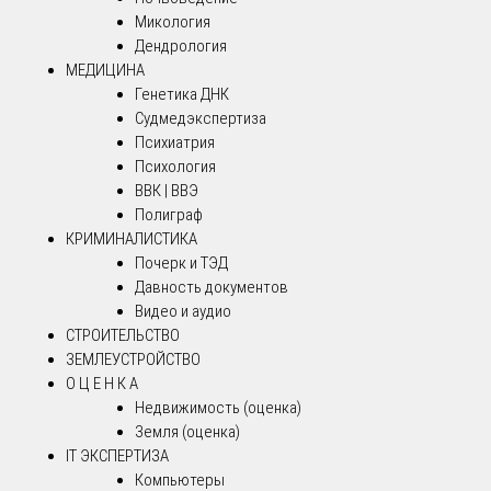
Микология
Дендрология
МЕДИЦИНА
Генетика ДНК
Судмедэкспертиза
Психиатрия
Психология
ВВК | ВВЭ
Полиграф
КРИМИНАЛИСТИКА
Почерк и ТЭД
Давность документов
Видео и аудио
СТРОИТЕЛЬСТВО
ЗЕМЛЕУСТРОЙСТВО
О Ц Е Н К А
Недвижимость (оценка)
Земля (оценка)
IT ЭКСПЕРТИЗА
Компьютеры