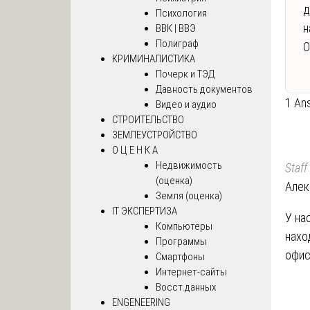
д
Психология
н
ВВК | ВВЭ
Полиграф
О
КРИМИНАЛИСТИКА
Почерк и ТЭД
Давность документов
1 An
Видео и аудио
СТРОИТЕЛЬСТВО
ЗЕМЛЕУСТРОЙСТВО
О Ц Е Н К А
Недвижимость
Staff
(оценка)
Алек
Земля (оценка)
IT ЭКСПЕРТИЗА
У на
Компьютеры
нахо
Программы
офис
Смартфоны
Интернет-сайты
Восст.данных
ENGENEERING