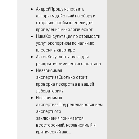
Андрей
Прошу направить
алгоритм действий по сбору и
отправке пробы плесени для
проведения микологическог...
Нина
Консультация по стоимости
услуг экспертизы по наличию
плесени в квартире
Антон
Хочу сдать ткань для
раскрытия химического состава
Независимая
экспертиза
Сколько стоит
проверка лекарства в вашей
лаборатории?
Независимая
экспертиза
Под рецензированием
экспертного
заключения понимается
всесторонний, независимый и
критический ана...