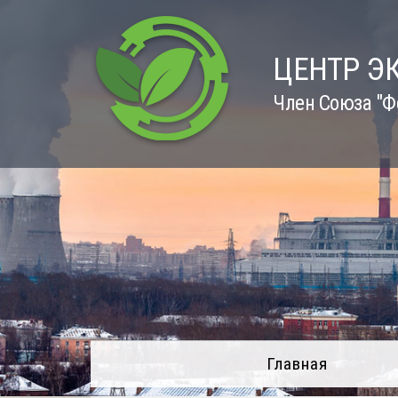
Skip
to
content
ЦЕНТР Э
Член Союза "Ф
Главная