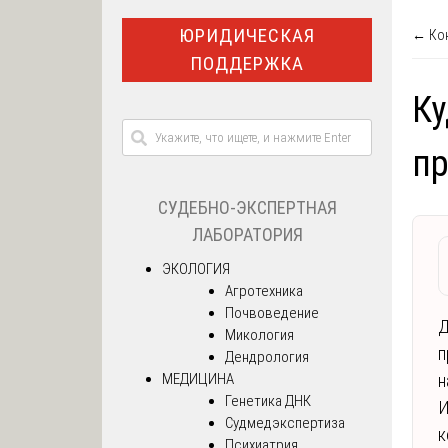
ЮРИДИЧЕСКАЯ
← Кон
ПОДДЕРЖКА
Ку
пр
СУДЕБНО-ЭКСПЕРТНАЯ
ЛАБОРАТОРИЯ
ЭКОЛОГИЯ
Агротехника
Почвоведение
Д
Микология
п
Дендрология
МЕДИЦИНА
н
Генетика ДНК
И
Судмедэкспертиза
к
Психиатрия