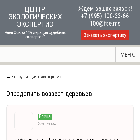
Skip
Ждем ваших заявок!
ЦЕНТР
to
+7 (995) 100-33-66
ЭКОЛОГИЧЕСКИХ
content
100@fse.ms
ЭКСПЕРТИЗ
Член Союза "Федерация судебных
Заказать экспертизу
экспертов"
МЕНЮ
← Консультация с экспертами
Определить возраст деревьев
Елена
6 лет назад
Добрый день! Нам нужно определить возраст