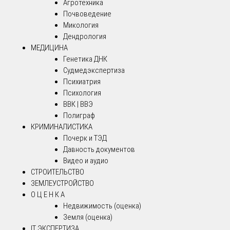
Агротехника
Почвоведение
Микология
Дендрология
МЕДИЦИНА
Генетика ДНК
Судмедэкспертиза
Психиатрия
Психология
ВВК | ВВЭ
Полиграф
КРИМИНАЛИСТИКА
Почерк и ТЭД
Давность документов
Видео и аудио
СТРОИТЕЛЬСТВО
ЗЕМЛЕУСТРОЙСТВО
О Ц Е Н К А
Недвижимость (оценка)
Земля (оценка)
IT ЭКСПЕРТИЗА