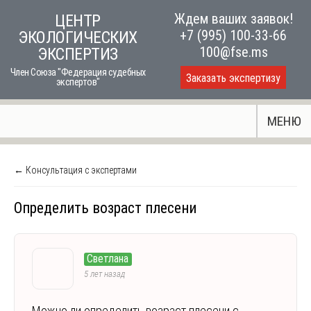
Skip
Ждем ваших заявок!
ЦЕНТР
to
+7 (995) 100-33-66
ЭКОЛОГИЧЕСКИХ
content
100@fse.ms
ЭКСПЕРТИЗ
Член Союза "Федерация судебных
Заказать экспертизу
экспертов"
МЕНЮ
← Консультация с экспертами
Определить возраст плесени
Светлана
5 лет назад
Можно ли определить возраст плесени с