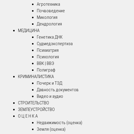
Агротехника
Почвоведение
Микология
Дендрология
МЕДИЦИНА
Генетика ДНК
Судмедэкспертиза
Психиатрия
Психология
ВВК | ВВЭ
Полиграф
КРИМИНАЛИСТИКА
Почерк и ТЭД
Давность документов
Видео и аудио
СТРОИТЕЛЬСТВО
ЗЕМЛЕУСТРОЙСТВО
О Ц Е Н К А
Недвижимость (оценка)
Земля (оценка)