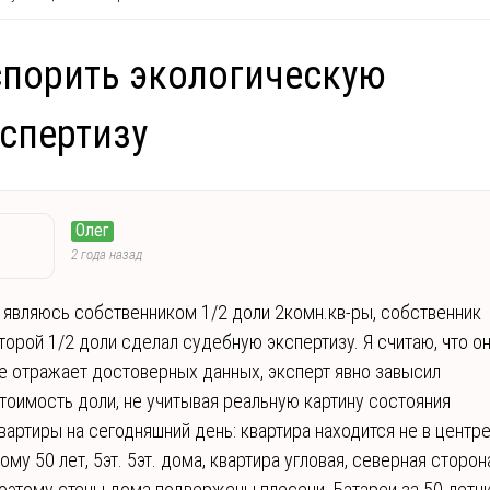
порить экологическую
спертизу
Олег
2 года назад
 являюсь собственником 1/2 доли 2комн.кв-ры, собственник
торой 1/2 доли сделал судебную экспертизу. Я считаю, что о
е отражает достоверных данных, эксперт явно завысил
тоимость доли, не учитывая реальную картину состояния
вартиры на сегодняшний день: квартира находится не в центре
ому 50 лет, 5эт. 5эт. дома, квартира угловая, северная сторон
оэтому стены дома подвержены плесени. Батареи за 50-летн