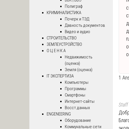
Полиграф
с
КРИМИНАЛИСТИКА
с
Почерк и ТЭД
д
Давность документов
д
Видео и аудио
СТРОИТЕЛЬСТВО
п
ЗЕМЛЕУСТРОЙСТВО
о
О Ц Е Н К А
о
Недвижимость
(оценка)
Земля (оценка)
IT ЭКСПЕРТИЗА
1 An
Компьютеры
Программы
Смартфоны
Интернет-сайты
Staff
Восст.данных
Добр
ENGENEERING
Благ
Оборудование
Коммунальные сети
экол