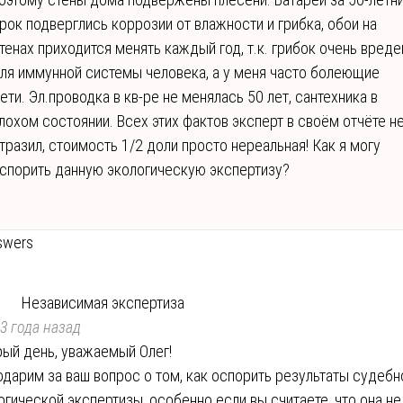
рок подверглись коррозии от влажности и грибка, обои на
тенах приходится менять каждый год, т.к. грибок очень вреде
ля иммунной системы человека, а у меня часто болеющие
ети. Эл.проводка в кв-ре не менялась 50 лет, сантехника в
лохом состоянии. Всех этих фактов эксперт в своём отчёте н
тразил, стоимость 1/2 доли просто нереальная! Как я могу
спорить данную экологическую экспертизу?
swers
Независимая экспертиза
3 года назад
ый день, уважаемый Олег!
одарим за ваш вопрос о том, как оспорить результаты судебн
огической экспертизы, особенно если вы считаете, что она не