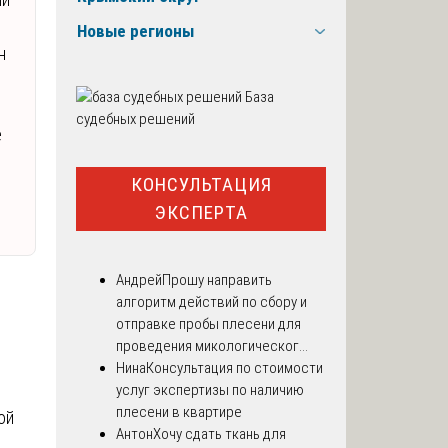
Новые регионы
н
База
судебных решений
е
КОНСУЛЬТАЦИЯ
ЭКСПЕРТА
Андрей
Прошу направить
алгоритм действий по сбору и
отправке пробы плесени для
проведения микологическог...
Нина
Консультация по стоимости
услуг экспертизы по наличию
плесени в квартире
ой
Антон
Хочу сдать ткань для