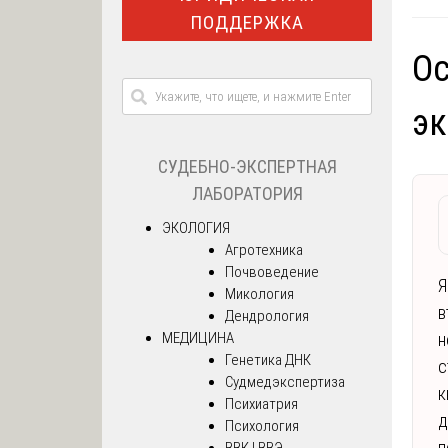
ПОДДЕРЖКА
Ос
эк
СУДЕБНО-ЭКСПЕРТНАЯ
ЛАБОРАТОРИЯ
ЭКОЛОГИЯ
Агротехника
Почвоведение
Я
Микология
в
Дендрология
МЕДИЦИНА
н
Генетика ДНК
с
Судмедэкспертиза
к
Психиатрия
д
Психология
п
ВВК | ВВЭ