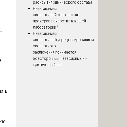
раскрытия химического состава
Независимая
экспертиза
Сколько стоит
проверка лекарства в вашей
лаборатории?
е
Независимая
экспертиза
Под рецензированием
экспертного
заключения понимается
всесторонний, независимый и
е
критический ана...
мить
ите