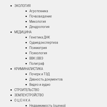
ЭКОЛОГИЯ
Агротехника
Почвоведение
Микология
Дендрология
МЕДИЦИНА
Генетика ДНК
Судмедэкспертиза
Психиатрия
Психология
ВВК | ВВЭ
Полиграф
КРИМИНАЛИСТИКА
Почерк и ТЭД
Давность документов
Видео и аудио
СТРОИТЕЛЬСТВО
ЗЕМЛЕУСТРОЙСТВО
О Ц Е Н К А
Недвижимость (оценка)