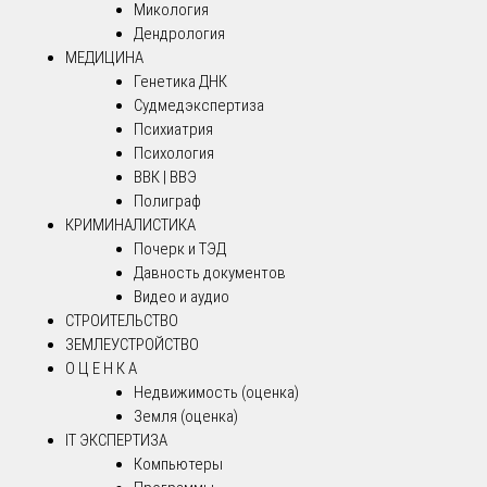
Микология
Дендрология
МЕДИЦИНА
Генетика ДНК
Судмедэкспертиза
Психиатрия
Психология
ВВК | ВВЭ
Полиграф
КРИМИНАЛИСТИКА
Почерк и ТЭД
Давность документов
Видео и аудио
СТРОИТЕЛЬСТВО
ЗЕМЛЕУСТРОЙСТВО
О Ц Е Н К А
Недвижимость (оценка)
Земля (оценка)
IT ЭКСПЕРТИЗА
Компьютеры