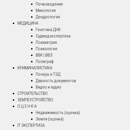
Почвоведение
Микология
Дендрология
МЕДИЦИНА
Генетика ДНК
Судмедэкспертиза
Психиатрия
Психология
ВВК | ВВЭ
Полиграф
КРИМИНАЛИСТИКА
Почерк и ТЭД
Давность документов
Видео и аудио
СТРОИТЕЛЬСТВО
ЗЕМЛЕУСТРОЙСТВО
О Ц Е Н К А
Недвижимость (оценка)
Земля (оценка)
IT ЭКСПЕРТИЗА