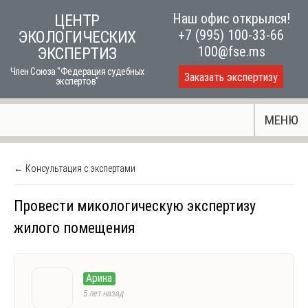
Skip
Наш офис открылся!
ЦЕНТР
to
+7 (995) 100-33-66
ЭКОЛОГИЧЕСКИХ
content
100@fse.ms
ЭКСПЕРТИЗ
Член Союза "Федерация судебных
Заказать экспертизу
экспертов"
МЕНЮ
← Консультация с экспертами
Провести микологическую экспертизу
жилого помещения
Арина
5 лет назад