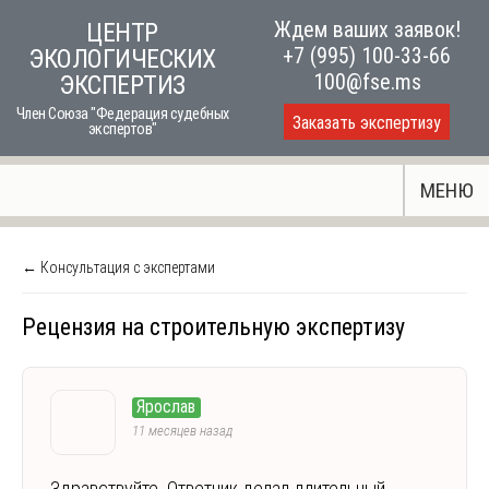
Skip
Ждем ваших заявок!
ЦЕНТР
to
+7 (995) 100-33-66
ЭКОЛОГИЧЕСКИХ
content
100@fse.ms
ЭКСПЕРТИЗ
Член Союза "Федерация судебных
Заказать экспертизу
экспертов"
МЕНЮ
← Консультация с экспертами
Рецензия на строительную экспертизу
Ярослав
11 месяцев назад
Здравствуйте. Ответчик делал длительный