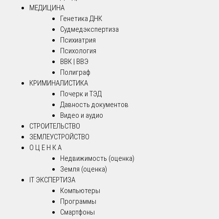
МЕДИЦИНА
Генетика ДНК
Судмедэкспертиза
Психиатрия
Психология
ВВК | ВВЭ
Полиграф
КРИМИНАЛИСТИКА
Почерк и ТЭД
Давность документов
Видео и аудио
СТРОИТЕЛЬСТВО
ЗЕМЛЕУСТРОЙСТВО
О Ц Е Н К А
Недвижимость (оценка)
Земля (оценка)
IT ЭКСПЕРТИЗА
Компьютеры
Программы
Смартфоны