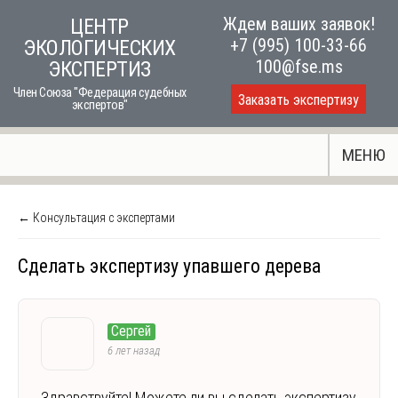
Skip
Ждем ваших заявок!
ЦЕНТР
to
+7 (995) 100-33-66
ЭКОЛОГИЧЕСКИХ
content
100@fse.ms
ЭКСПЕРТИЗ
Член Союза "Федерация судебных
Заказать экспертизу
экспертов"
МЕНЮ
← Консультация с экспертами
Сделать экспертизу упавшего дерева
Сергей
6 лет назад
Здравствуйте! Можете ли вы сделать экспертизу