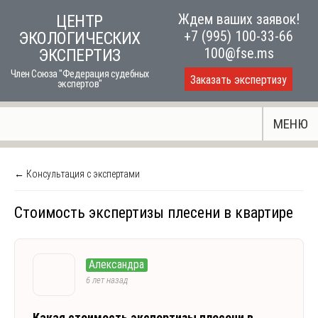
Skip
Ждем ваших заявок!
ЦЕНТР
to
+7 (995) 100-33-66
ЭКОЛОГИЧЕСКИХ
content
100@fse.ms
ЭКСПЕРТИЗ
Член Союза "Федерация судебных
Заказать экспертизу
экспертов"
МЕНЮ
← Консультация с экспертами
Стоимость экспертизы плесени в квартире
Александра
6 лет назад
Какая стоимость экспертизы плесени в