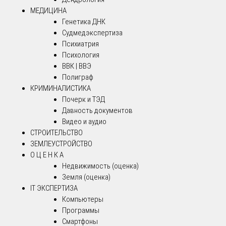
МЕДИЦИНА
Генетика ДНК
Судмедэкспертиза
Психиатрия
Психология
ВВК | ВВЭ
Полиграф
КРИМИНАЛИСТИКА
Почерк и ТЭД
Давность документов
Видео и аудио
СТРОИТЕЛЬСТВО
ЗЕМЛЕУСТРОЙСТВО
О Ц Е Н К А
Недвижимость (оценка)
Земля (оценка)
IT ЭКСПЕРТИЗА
Компьютеры
Программы
Смартфоны