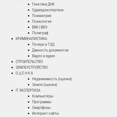
Генетика ДНК
Судмедэкспертиза
Психиатрия
Психология
ВВК | ВВЭ
Полиграф
КРИМИНАЛИСТИКА
Почерк и ТЭД
Давность документов
Видео и аудио
СТРОИТЕЛЬСТВО
ЗЕМЛЕУСТРОЙСТВО
О Ц Е Н К А
Недвижимость (оценка)
Земля (оценка)
IT ЭКСПЕРТИЗА
Компьютеры
Программы
Смартфоны
Интернет-сайты