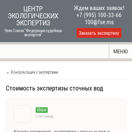
Skip
Ждем ваших заявок!
ЦЕНТР
to
+7 (995) 100-33-66
ЭКОЛОГИЧЕСКИХ
content
100@fse.ms
ЭКСПЕРТИЗ
Член Союза "Федерация судебных
Заказать экспертизу
экспертов"
МЕНЮ
← Консультация с экспертами
Стоимость экспертизы сточных вод
Илья
5 лет назад
Какова стоимость экспертизы сточных вод и