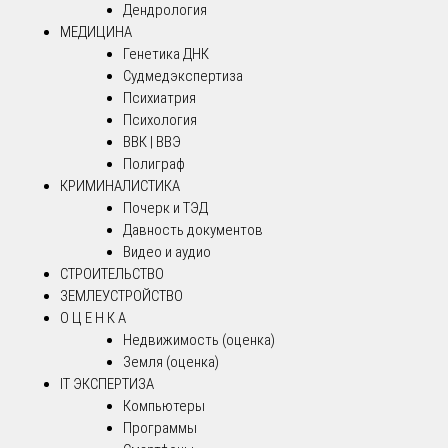
Дендрология
МЕДИЦИНА
Генетика ДНК
Судмедэкспертиза
Психиатрия
Психология
ВВК | ВВЭ
Полиграф
КРИМИНАЛИСТИКА
Почерк и ТЭД
Давность документов
Видео и аудио
СТРОИТЕЛЬСТВО
ЗЕМЛЕУСТРОЙСТВО
О Ц Е Н К А
Недвижимость (оценка)
Земля (оценка)
IT ЭКСПЕРТИЗА
Компьютеры
Программы