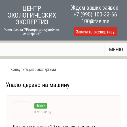
Skip
Ждем ваших заявок!
ЦЕНТР
to
+7 (995) 100-33-66
ЭКОЛОГИЧЕСКИХ
content
100@fse.ms
ЭКСПЕРТИЗ
Член Союза "Федерация судебных
Заказать экспертизу
экспертов"
МЕНЮ
← Консультация с экспертами
Упало дерево на машину
Ольга
6 лет назад
Во время шторма 29 мая упало дерево на